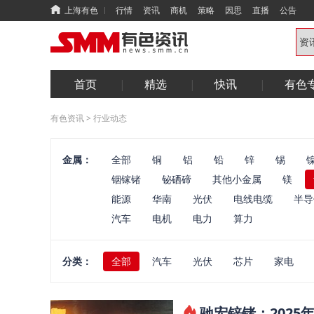
上海有色
行情
资讯
商机
策略
因思
直播
公告
首页
精选
快讯
有色
有色资讯
>
行业动态
金属：
全部
铜
铝
铅
锌
锡
铟镓锗
铋硒碲
其他小金属
镁
能源
华南
光伏
电线电缆
半导
汽车
电机
电力
算力
分类：
全部
汽车
光伏
芯片
家电
驰宏锌锗：2025