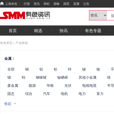
上海有色
行情
资讯
商机
策略
因思
直播
公告
首页
精选
快讯
有色专题
有色资讯
>
产业终端
金属：
全部
铜
铝
铅
锌
锡
镍
锑
钨
铟镓锗
铋硒碲
其他小金属
镁
废金属
能源
华南
光伏
电线电缆
半
固态
综合
汽车
电机
电力
算力
收起