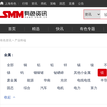
上海有色
行情
资讯
商机
策略
因思
直播
公告
首页
精选
快讯
有色专题
有色资讯
>
产业终端
金属：
全部
铜
铝
铅
锌
锡
镍
锑
钨
铟镓锗
铋硒碲
其他小金属
镁
废金属
能源
华南
光伏
电线电缆
半
固态
综合
汽车
电机
电力
算力
收起