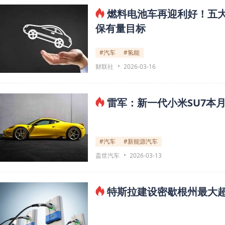
燃料电池车再迎利好！五大
保有量目标
#汽车
#氢能
财联社
2026-03-16
雷军：新一代小米SU7本
#汽车
#新能源汽车
盖世汽车
2026-03-13
特斯拉建设密歇根州最大