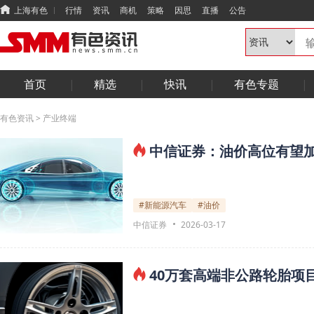
上海有色
行情
资讯
商机
策略
因思
直播
公告
首页
精选
快讯
有色专题
有色资讯
>
产业终端
中信证券：油价高位有望
#新能源汽车
#油价
中信证券
2026-03-17
40万套高端非公路轮胎项目