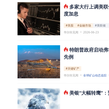
多家大行上调美联
度加息
#美股
#金融市场
#美联储
华尔街见闻
2026-06-23
特朗普政府启动弗
先例
#关键矿产
华尔街见闻
全球矿山动态追踪
美银“大幅转鹰”