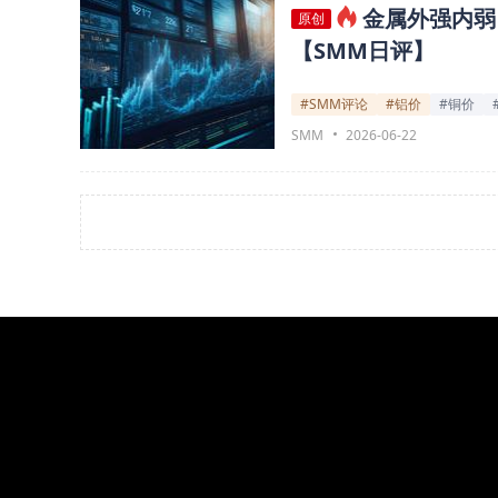
金属外强内弱
原创
【SMM日评】
#SMM评论
#铝价
#铜价
SMM
2026-06-22