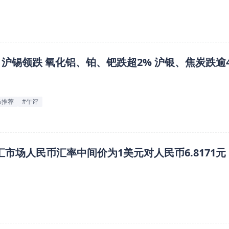
 沪锡领跌 氧化铝、铂、钯跌超2% 沪银、焦炭跌逾
条推荐
#午评
汇市场人民币汇率中间价为1美元对人民币6.8171元