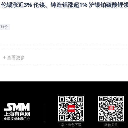
 伦锡涨近3% 伦镍、铸造铝涨超1% 沪银铂碳酸锂
#锌价
+ 查看更多
掌上有色下载
微信关注