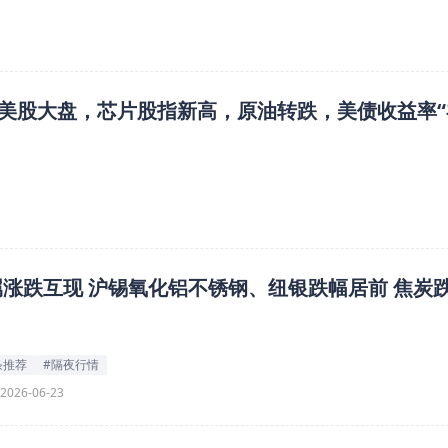
美股大盘，芯片股指新高，原油转跌，美债收益率“
属涨跌互现 沪锡氧化铝不锈钢、纽银跌幅居前 焦炭
条推荐
#隔夜行情
2026-06-23