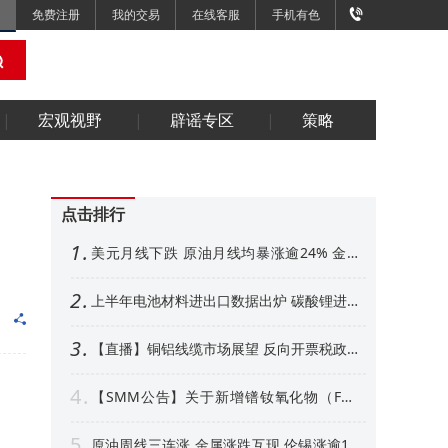
免费注册
我的交易
在线客服
手机有色
宏观视野
辟谣专区
策略
点击排行
1
美元月线下跌 原油月线均暴涨逾24% 金属
外强内弱 铜铝、金月线收阳【隔夜行情】
2
上半年电池材料进出口数据出炉 碳酸锂进口
增超50% 其他环节如何【SMM专题】
3
【直播】铜铝线缆市场展望 反向开票税政形
势解析 衍生品风控、AI算力产业机遇解读
4
【SMM公告】关于新增镨钕氧化物（FOB
中国）等4个稀土行业价格点公告
5
原油周线三连涨 金属涨跌互现 伦锡涨逾1%