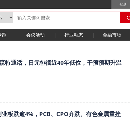
登录
专题
会议活动
行业动态
金融市场
森特通话，日元徘徊近40年低位，干预预期升温
业板跌逾4%，PCB、CPO齐跌、有色金属重挫