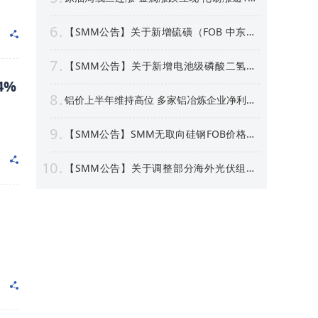
沪银周线上涨逾4% 【隔夜行情】
6
【SMM公告】关于新增硫磺（FOB 中东）
价格点的公告
7
【SMM公告】关于新增电池级磷酸二氢锂
价格点的公告
4%
8
铝价上半年维持高位 多家铝冶炼企业净利预
喜 部分标的股价创新高！【SMM专题】
9
【SMM公告】SMM无取向硅钢FOB价格点
及数据库停更及上新
10
【SMM公告】关于调整部分海外光伏组件
价格点名称及方法论表述的公告