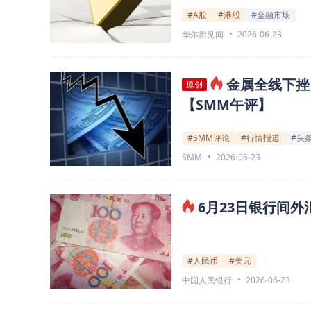
#A股
#港股
#金融市场
华尔街见闻
2026-06-23
金属全线下挫
原创
【SMM午评】
#SMM评论
#行情报道
#头
SMM
2026-06-23
6月23日银行间外
#人民币
#美元
中国人民银行
2026-06-23