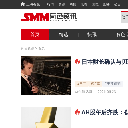
上海有色
行情
资讯
商机
策略
因思
直播
公告
首页
精选
快讯
有色
有色资讯
>
首页
日本财长确认与贝
#日元
#汇率
#干预预期
华尔街见闻
2026-06-23
AH股午后齐跌：创