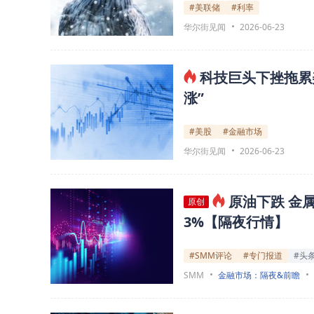
#美联储
#利率
华尔街见闻
2026-06-23
科技巨头下挫拖累
涨”
#美股
#金融市场
华尔街见闻
2026-06-23
原油下跌 金
原创
3%【隔夜行情】
#SMM评论
#专门报道
#头
SMM
金融市场：隔夜&前瞻