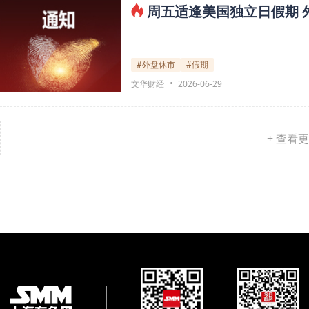
周五适逢美国独立日假期 
#外盘休市
#假期
文华财经
2026-06-29
+ 查看