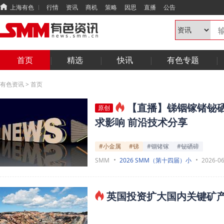
上海有色
行情
资讯
商机
策略
因思
直播
公告
首页
精选
快讯
有色专题
有色资讯
>
首页
【直播】锑铟镓锗铋
原创
求影响 前沿技术分享
#小金属
#锑
#铟锗镓
#铋硒碲
SMM
2026 SMM（第十四届）小
2026-06
英国投资扩大国内关键矿