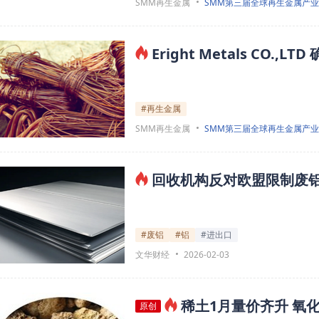
SMM再生金属
SMM第三届全球再生金属产
Eright Metals CO.
#再生金属
SMM再生金属
SMM第三届全球再生金属产
回收机构反对欧盟限制废
#废铝
#铝
#进出口
文华财经
2026-02-03
稀土1月量价齐升 氧化
原创