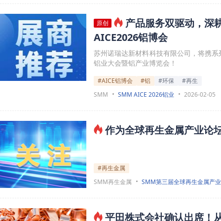
产品服务双驱动，深
原创
AICE2026铝博会
苏州诺瑞达新材料科技有限公司，将携系列
铝业大会暨铝产业博览会！
#AICE铝博会
#铝
#环保
#再生
SMM
SMM AICE 2026铝业
2026-02-05
作为全球再生金属产业论坛
#再生金属
SMM再生金属
SMM第三届全球再生金属产
平田株式会社确认出席！