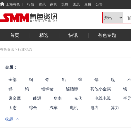
上海有色
行情
资讯
商机
策略
因思
直播
公告
首页
精选
快讯
有色专题
有色资讯
>
行业动态
金属：
全部
铜
铝
铅
锌
锡
镍
锑
钨
铟镓锗
铋硒碲
其他小金属
镁
废金属
能源
华南
光伏
电线电缆
半
固态
综合
汽车
电机
电力
算力
收起