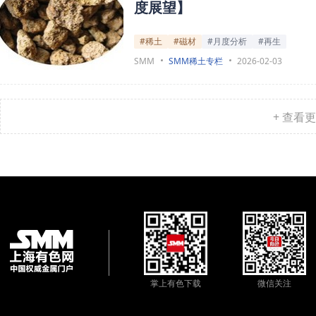
度展望】
#稀土
#磁材
#月度分析
#再生
SMM
SMM稀土专栏
2026-02-03
+ 查看
掌上有色下载
微信关注