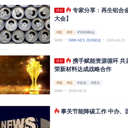
专家分享：再生铝合
原创
大会】
#铅
#锌
#SMM峰会
SMM
SMM AICE 2026铝业
2026-04-23
携手赋能资源循环 
原创
荣新材料达成战略合作
#铜
#铝
#电池
#再生
SMM
2026-04-22
事关节能降碳工作 中办、