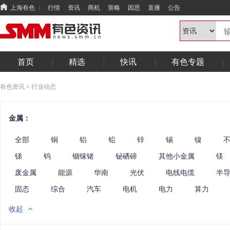
上海有色
行情
资讯
商机
策略
因思
直播
公告
首页
精选
快讯
有色专题
有色资讯
>
行业动态
金属：
全部
铜
铝
铅
锌
锡
镍
锑
钨
铟镓锗
铋硒碲
其他小金属
镁
废金属
能源
华南
光伏
电线电缆
半
固态
综合
汽车
电机
电力
算力
收起