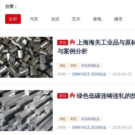
分类：
全部
汽车
光伏
芯片
家电
楼市
上海海关工业品与原
原创
与案例分析
#铅
#锌
#SMM峰会
SMM
SMM AICE 2026铝业
2026-04-23
绿色低碳连铸连轧的
原创
#铅
#锌
#SMM峰会
SMM
SMM AICE 2026铝业
2026-04-23