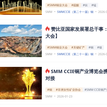
#SMM铜业大会
#硫酸
#钛
#锰
SMM
SMMCCIE（第二十一届）铜
2026-
赞比亚国家发展署总干事
大会】
#SMM铜业大会
#关键矿产
#铜
#镍
SMM
SMMCCIE（第二十一届）铜
2026-
SMM CCIE铜产业博览
对接
#铜
#非洲女性矿业协会
#SMM CCIE铜
SMM
2026-01-23