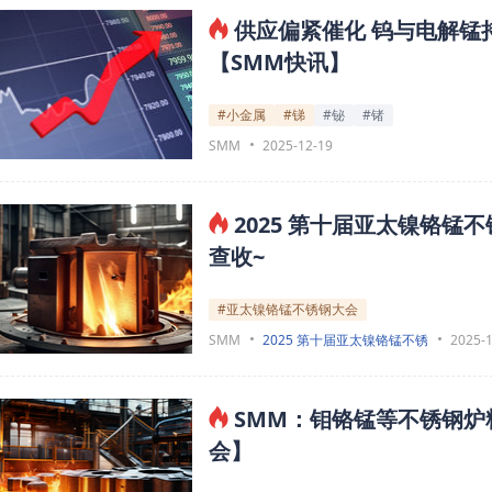
供应偏紧催化 钨与电解锰
【SMM快讯】
#小金属
#锑
#铋
#锗
SMM
2025-12-19
2025 第十届亚太镍铬
查收~
#亚太镍铬锰不锈钢大会
SMM
2025 第十届亚太镍铬锰不锈
2025-
SMM：钼铬锰等不锈钢
会】