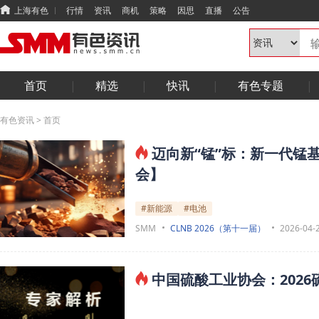
上海有色
行情
资讯
商机
策略
因思
直播
公告
首页
精选
快讯
有色专题
有色资讯
>
首页
迈向新“锰”标：新一代锰
会】
#新能源
#电池
SMM
CLNB 2026（第十一届）
2026-04-
中国硫酸工业协会：202