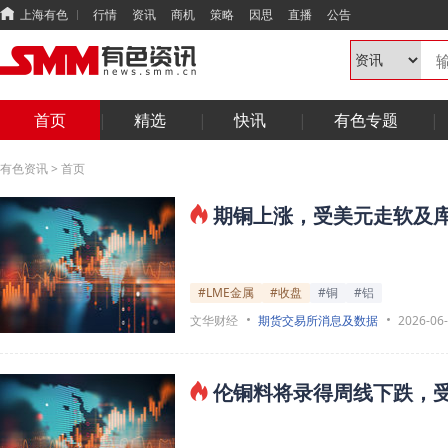
上海有色
行情
资讯
商机
策略
因思
直播
公告
首页
精选
快讯
有色专题
有色资讯
>
首页
期铜上涨，受美元走软及库
#LME金属
#收盘
#铜
#铝
文华财经
期货交易所消息及数据
2026-06
伦铜料将录得周线下跌，