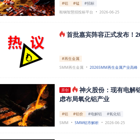
#铝
#锰
#招标
鞍钢智慧招投标平台
2026-06-25
首批嘉宾阵容正式发布！2
#再生金属
SMM再生金属
2026SMM再生金属产业高峰
神火股份：现有电解铝
原创
虑布局氧化铝产业
#铝
#铝价
#电解铝
#氧化铝
SMM
SMM铝市解析
2026-06-25