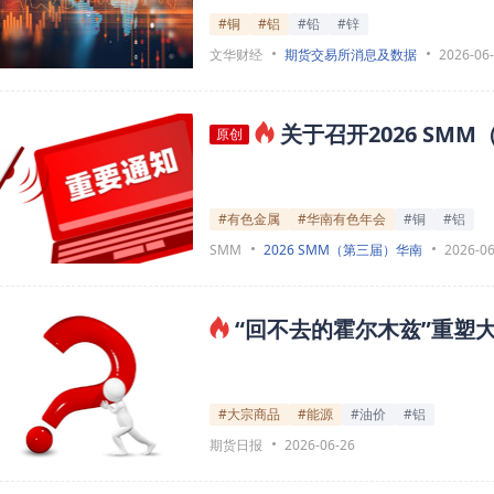
#铜
#铝
#铅
#锌
文华财经
期货交易所消息及数据
2026-06
关于召开2026 S
原创
#有色金属
#华南有色年会
#铜
#铝
SMM
2026 SMM（第三届）华南
2026-06
“回不去的霍尔木兹”重塑
#大宗商品
#能源
#油价
#铝
期货日报
2026-06-26