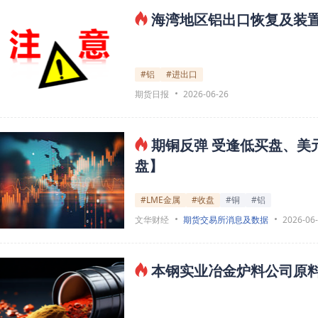
海湾地区铝出口恢复及装
#铝
#进出口
期货日报
2026-06-26
期铜反弹 受逢低买盘、美
盘】
#LME金属
#收盘
#铜
#铝
文华财经
期货交易所消息及数据
2026-06
本钢实业冶金炉料公司原