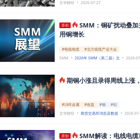
文华财经
2026-07-27
SMM：铜矿扰动叠加
原创
用铜增长
#电线电缆
#北方线缆产业大会
SMM
2026年 SMM（第二届）北
2026-07
期铜小涨且录得周线上涨，
#LME金属
#收盘
#铜
#铝
文华财经
期货交易所消息及数据
2026-07
SMM解读：电线电
原创