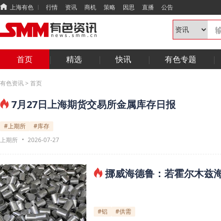
上海有色
行情
资讯
商机
策略
因思
直播
公告
首页
精选
快讯
有色专题
有色资讯
>
首页
7月27日上海期货交易所金属库存日报
#上期所
#库存
上期所
2026-07-27
挪威海德鲁：若霍尔木兹海
#铝
#供需