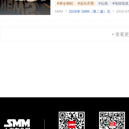
#再生铜铝
#反向开票
#合规
#电线电缆
SMM
2026年 SMM（第二届）北
2026-07
+ 查看