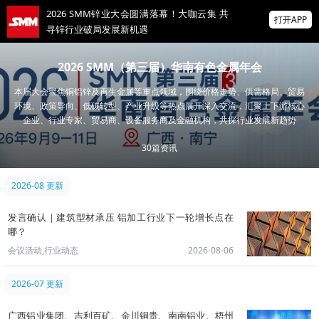
2026 SMM锌业大会圆满落幕！大咖云集 共
打开APP
寻锌行业破局发展新机遇
美国拟投30亿美元扶持关键矿产
2026 SMM（第三届）华南有色金属年会
本届大会聚焦铜铝锌及再生金属等重点领域，围绕价格走势、供需格局、贸易
掌上有色
环境、政策导向、低碳转型、产业升级等热点展开深入交流，汇聚上下游核心
为有色行业打造的神器
企业、行业专家、贸易商、设备服务商及金融机构，共探行业发展新趋势
非农爆冷打击加息预期 美元周线两连跌 金属
30
篇资讯
涨跌互现 贵金属周线大反攻【隔夜行情】
2026-08 更新
发言确认｜建筑型材承压 铝加工行业下一轮增长点在
哪？
会议活动,行业动态
2026-08-06
2026-07 更新
广西铝业集团、吉利百矿、金川铜贵、南南铝业、梧州