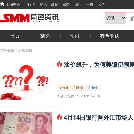
上海有色
行情
资讯
商机
策略
因思
直播
公告
首页
精选
快讯
有色专题
有色资讯
>
宏观视野
油价飙升，为何美银仍预
#石油
#能源
#油价
华尔街见闻
2026-04-14
4月14日银行间外汇市场人