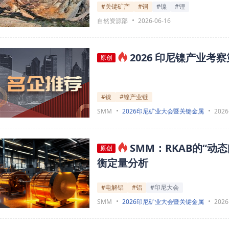
#关键矿产
#铜
#镍
#锂
自然资源部
2026-06-16
2026 印尼镍产业考
原创
#镍
#镍产业链
SMM
2026印尼矿业大会暨关键金属
2026
SMM：RKAB的“动
原创
衡定量分析
#电解铝
#铝
#印尼大会
SMM
2026印尼矿业大会暨关键金属
2026