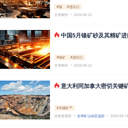
#镍
#进出口
文华财经
2026-06-22
中国5月镍矿砂及其精矿进口
#镍矿
#进出口
文华财经
2026-06-22
意大利同加拿大密切关键
#关键矿产
自然资源部
全球矿山动态追踪
2026-06-1