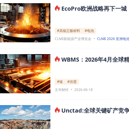
EcoPro欧洲战略再下
#高镍正极材料
#电池
CLNB新能源产业博览会
CLNB 2026 亚洲电
WBMS：2026年4月全球
#镍
#供需
文华财经
2026-06-18
Unctad:全球关键矿产竞