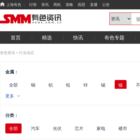
上海有色
行情
资讯
商机
策略
因思
直播
公告
首页
精选
快讯
有色专题
有色资讯
>
行业动态
金属：
全部
铜
铝
铅
锌
锡
镍
锑
钨
铟镓锗
铋硒碲
其他小金属
镁
更多
废金属
能源
华南
光伏
电线电缆
半
固态
综合
汽车
电机
电力
算力
分类：
全部
汽车
光伏
芯片
家电
楼市