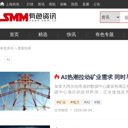
上海有色
行情
资讯
商机
策略
因思
直播
公告
首页
精选
快讯
有色专题
有色资讯
>
搜索结果
AI
AI热潮拉动矿业需求 同
加拿大阿尔伯塔省的数据中心建设热潮正外溢
据中心项目的反对声浪，正在侵蚀其为Clea
Platforms今年7月在埃德蒙顿东北约
#矿业
#电力
#AI
#铜
额超过130亿美元。向南约200公里处，E
奥尔兹附近的Clearwater锂项目。
文华财经
2026-08-04
席执行官Chris Doornbos对加拿大矿业权
们多年来建立了良好的声誉，但那些没有
计划，却没有真正听取社区的意见。&rd