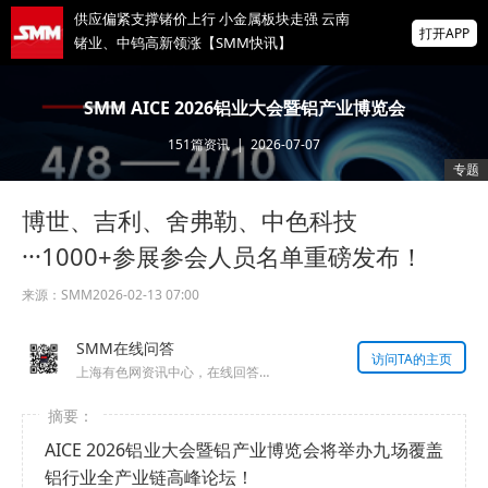
供应偏紧支撑锗价上行 小金属板块走强 云南
打开APP
锗业、中钨高新领涨【SMM快讯】
存储芯片股延续跌势，美股盘前SK海力士跌
SMM AICE 2026铝业大会暨铝产业博览会
超5%、闪迪跌超8%，金价升至近两月高位
151
篇资讯
|
2026-07-07
IMF披露：加纳央行去年买黄金亏损19亿美
专题
元
博世、吉利、舍弗勒、中色科技
掌上有色
为有色行业打造的神器
···1000+参展参会人员名单重磅发布！
来源：
SMM
2026-02-13 07:00
SMM在线问答
访问TA的主页
上海有色网资讯中心，在线回答您的提问！
AICE 2026铝业大会暨铝产业博览会将举办九场覆盖
铝行业全产业链高峰论坛！