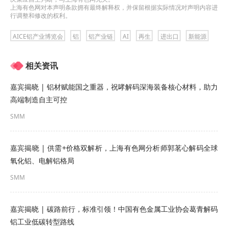
上海有色网对本声明条款拥有最终解释权，并保留根据实际情况对声明内容进
行调整和修改的权利。
AICE铝产业博览会
铝
铝产业链
AI
再生
进出口
新能源
相关资讯
嘉宾揭晓 | 铝材赋能国之重器，祝哮解码深海装备核心材料，助力
高端制造自主可控
SMM
嘉宾揭晓 | 供需+价格双解析，上海有色网分析师郭茗心解码全球
氧化铝、电解铝格局
SMM
嘉宾揭晓 | 碳路前行，标准引领！中国有色金属工业协会葛青解码
铝工业低碳转型路线