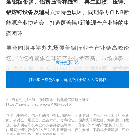
延铝板带箔、铝挤压管棒线型、再生回收、压铸、
铝熔铸设备及辅材
六大特色展区。同期举办CLNB新
能源产业博览会，打造覆盖铝+新能源全产业链的生
态闭环。
展会同期将举办
九场
覆盖铝行业全产业链高峰论
坛。论坛将聚焦全球铝产业技术革新、市场趋势与
展开更多
可持续发展，深度探讨铝基材料在
新能源、航空航
天航海、汽车轻量化、军工、电子电器、包装、低
打开掌上有色App
，新用户注册送人人看特权
空经济、人形机器人
等领域的创新应用，为产业链
上下游搭建前瞻探索、技术交流、供需对接与战略
*上海有色（SMM）原创资讯，转载请保留原文链接：
https://news.smm.cn/news/103769015
合作的国际化平台！
本资讯中除公开信息外的其他数据均是基于公开信息（包括但不仅限于行业新
闻、研讨会、展览会、企业财报、券商报告、国家统计局数据、海关进出口数
参会人员权威汇聚，引领行业风向标
据、各大协会和机构公布的各类数据等等），并依托SMM内部数据库模型，
由研究小组进行综合分析和合理推断得出，仅供参考，不构成决策建议，客户
决策应自主判断，与上海有色网无关。