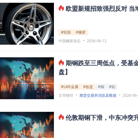
欧盟新规招致强烈反对 当
#轮胎
#橡胶
中国橡胶杂志
2026-06-12
期铜跌至三周低点，受基金
盘】
#LME金属
#收盘
#铜
#铝
文华财经
期货交易所消息及数据
2026-06
伦敦期铜下滑，中东冲突