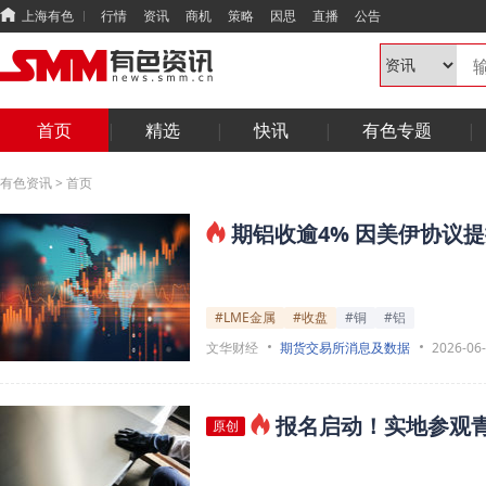
上海有色
行情
资讯
商机
策略
因思
直播
公告
首页
精选
快讯
有色专题
有色资讯
>
首页
期铝收逾4% 因美伊协议提
#LME金属
#收盘
#铜
#铝
文华财经
期货交易所消息及数据
2026-06
报名启动！实地参观
原创