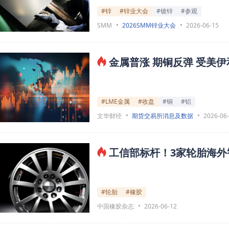
#锌
#锌业大会
#镀锌
#参观
SMM
2026SMM锌业大会
2026-06-15
金属普涨 期铜反弹 受美伊
#LME金属
#收盘
#铜
#铝
文华财经
期货交易所消息及数据
2026-06
工信部标杆！3家轮胎海外
#轮胎
#橡胶
中国橡胶杂志
2026-06-12