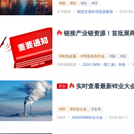
#铜
#铝
#铅
#锌
文华财经
期货交易所消息及数据
2026-06
链接产业链资源！首批展商
#有色金属
#华南有色年会
#铜
#铝
SMM新能源
2026 SMM（第三届）华南
2
实时查看最新锌业大
原创
#锌
#锌业大会
#名单
SMM
2026SMM锌业大会
2026-06-11