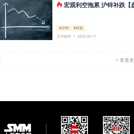
宏观利空拖累 沪锌补跌【
#沪锌
#锌价
文华财经
2026-06-11
+ 查看