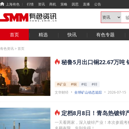
上海有色
行情
资讯
商机
策略
因思
直播
公告
首页
精选
快讯
有色专题
有色资讯
>
首页
秘鲁5月出口铜22.67万吨 锡
#矿业
#铜
#铅
#锌
文华财经
全球矿山动态追踪
2026-07-15
定档8月8日！青岛热镀锌
一天看两家，深入镀锌产业！本次参观考察
名额有限，先到先得！