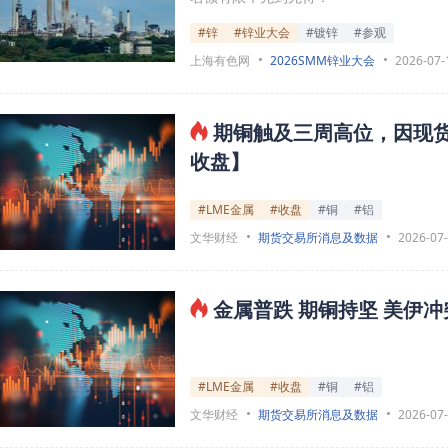
#锌
#锌业大会
#镀锌
#参观
上海有色网
2026SMM锌业大会
2026-07-
期铜触及三周高位，因现货
收盘】
#LME金属
#收盘
#铜
#铝
文华财经
期货交易所消息及数据
2026-07
金属普跌 期铜持坚 美伊冲
#LME金属
#收盘
#铜
#铝
文华财经
期货交易所消息及数据
2026-07