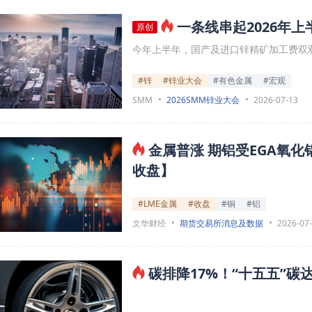
一条线串起2026年
原创
今年上半年，国产及进口锌精矿加工费双双
#锌
#锌业大会
#有色金属
#宏观
SMM
2026SMM锌业大会
2026-07-13
金属普涨 期铝受EGA氧化
收盘】
#LME金属
#收盘
#铜
#铝
文华财经
期货交易所消息及数据
2026-07
碳排降17%！“十五五”