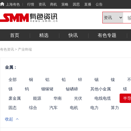
上海有色
行情
资讯
商机
策略
因思
直播
公告
首页
精选
快讯
有色专题
有色资讯
>
产业终端
金属：
全部
铜
铝
铅
锌
锡
镍
锑
钨
铟镓锗
铋硒碲
其他小金属
镁
废金属
能源
华南
光伏
电线电缆
半
固态
综合
汽车
电机
电力
算力
收起