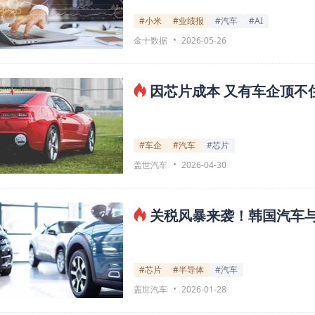
#小米
#业绩报
#汽车
#AI
金十数据
2026-05-26
因芯片成本 又有车企顶不
#车企
#汽车
#芯片
盖世汽车
2026-04-30
关税风暴来袭！韩国汽车
#芯片
#半导体
#汽车
盖世汽车
2026-01-28