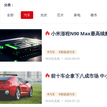
分类：
全部
汽车
光伏
芯片
家电
楼市
小米澎程N90 Max最高续
#汽车
#新能源汽车
华尔街见闻
2026-08-03
前十车企拿下八成市场 中
#汽车
#新能源汽车
华尔街见闻
2026-07-22