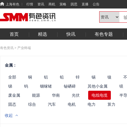
上海有色
行情
资讯
商机
策略
因思
直播
公告
首页
精选
快讯
有色专题
有色资讯
>
产业终端
金属：
全部
铜
铝
铅
锌
锡
镍
锑
钨
铟镓锗
铋硒碲
其他小金属
镁
废金属
能源
华南
光伏
电线电缆
半
固态
综合
汽车
电机
电力
算力
收起