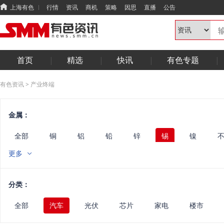
上海有色
行情
资讯
商机
策略
因思
直播
公告
首页
精选
快讯
有色专题
有色资讯
>
产业终端
金属：
全部
铜
铝
铅
锌
锡
镍
锑
钨
铟镓锗
铋硒碲
其他小金属
镁
更多
废金属
能源
华南
光伏
电线电缆
半
固态
综合
汽车
电机
电力
算力
分类：
全部
汽车
光伏
芯片
家电
楼市