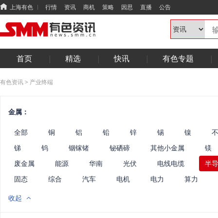
上海有色
行情
资讯
商机
策略
因思
直播
公告
首页
精选
快讯
有色专题
有色资讯
>
产业终端
金属：
全部
铜
铝
铅
锌
锡
镍
锑
钨
铟镓锗
铋硒碲
其他小金属
镁
废金属
能源
华南
光伏
电线电缆
半
固态
综合
汽车
电机
电力
算力
收起