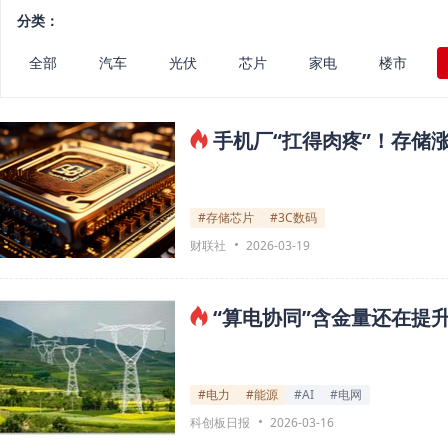
分类：
全部
汽车
光伏
芯片
家电
楼市
手机厂“扛得肉疼”！存储
#存储芯片
#3C数码
财联社
2026-03-19
“算电协同”含金量还在提升
#电力
#能源
#AI
#电网
科创板日报
2026-03-16