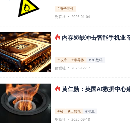
#电子元件
财联社
2026-01-04
内存短缺冲击智能手机业 
#芯片
#半导体
#3C数码
财联社
2025-12-17
黄仁勋：英国AI数据中心
#AI
#天然气
#能源
财联社
2025-09-18