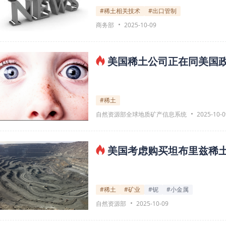
#稀土相关技术
#出口管制
商务部
2025-10-09
美国稀土公司正在同美国
#稀土
自然资源部全球地质矿产信息系统
2025-10-0
美国考虑购买坦布里兹稀
#稀土
#矿业
#铌
#小金属
自然资源部
2025-10-09