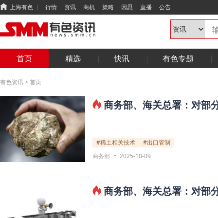
上海有色
行情
资讯
商机
策略
因思
直播
公告
首页
精选
快讯
有色专题
有色资讯
>
首页
商务部、海关总署：对部
#稀土相关技术
#出口管制
商务部
2025-10-09
商务部、海关总署：对部