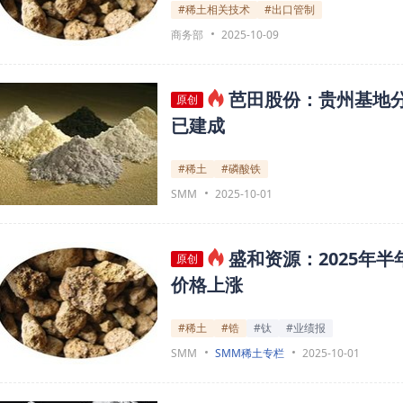
#稀土相关技术
#出口管制
商务部
2025-10-09
芭田股份：贵州基地分
原创
已建成
#稀土
#磷酸铁
SMM
2025-10-01
盛和资源：2025年
原创
价格上涨
#稀土
#锆
#钛
#业绩报
SMM
SMM稀土专栏
2025-10-01