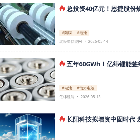
总投资40亿元！恩捷股份
#隔膜
#电池
北极星储能网
2026-05-14
五年60GWh！亿纬锂能签约
#电池
#动力电池
亿纬锂能
2026-05-13
长阳科技拟增资中固时代 