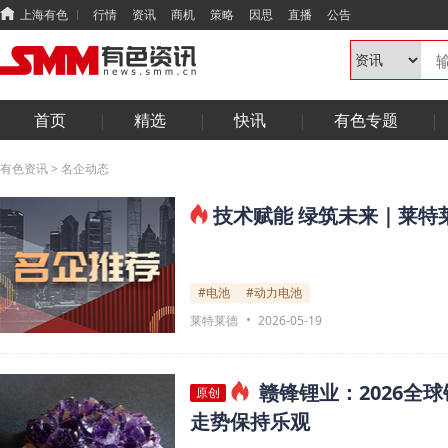
上海有色
行情
资讯
商机
策略
因思
直播
公告
首页
精选
快讯
有色专题
有色资讯
>
名企动态
技术赋能 绿筑未来｜莱特
#电池
#动力电池
莱特莱德
2026-05-19
赣锋锂业：2026全
原创
走势保持乐观