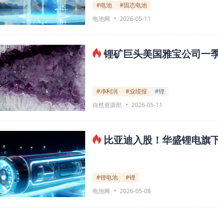
#电池
#固态电池
电池网
2026-05-11
锂矿巨头美国雅宝公司一
#净利润
#业绩报
#锂
自然资源部
2026-05-11
比亚迪入股！华盛锂电旗下
#锂电池
#锂
电池网
2026-05-08