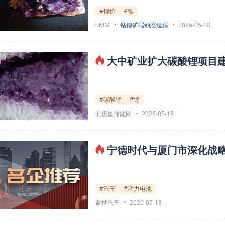
#锂价
#锂
SMM
钴锂矿端动态追踪
2026-05-18
大中矿业扩大碳酸锂项目建
#碳酸锂
#锂
北极星储能网
2026-05-18
宁德时代与厦门市深化战
#汽车
#动力电池
盖世汽车
2026-05-18