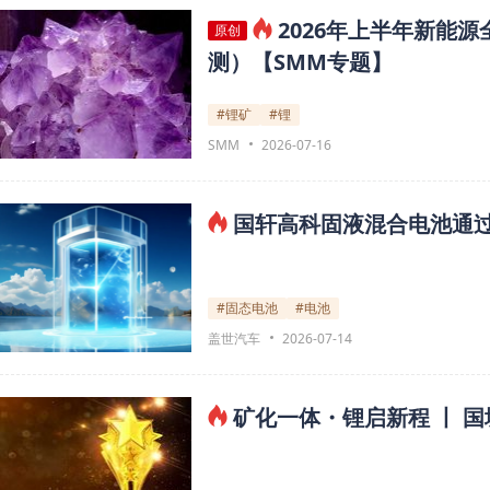
2026年上半年新能
原创
测）【SMM专题】
#锂矿
#锂
SMM
2026-07-16
国轩高科固液混合电池通过
#固态电池
#电池
盖世汽车
2026-07-14
矿化一体・锂启新程 丨 