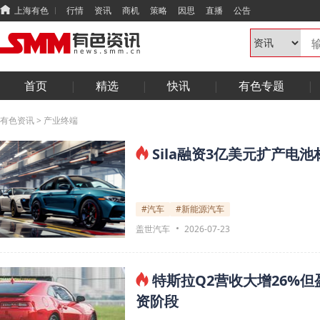
上海有色
行情
资讯
商机
策略
因思
直播
公告
首页
精选
快讯
有色专题
有色资讯
>
产业终端
Sila融资3亿美元扩产电
#汽车
#新能源汽车
盖世汽车
2026-07-23
特斯拉Q2营收大增26%但
资阶段