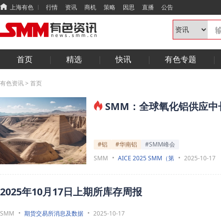
上海有色
行情
资讯
商机
策略
因思
直播
公告
首页
精选
快讯
有色专题
有色资讯
>
首页
SMM：全球氧化铝供应中
#铝
#华南铝
#SMM峰会
SMM
AICE 2025 SMM（第
2025-10-17
2025年10月17日上期所库存周报
SMM
期货交易所消息及数据
2025-10-17