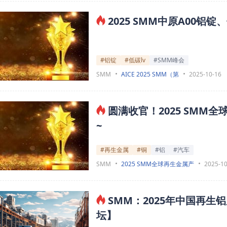
2025 SMM中原A00
#铝锭
#低碳lv
#SMM峰会
SMM
AICE 2025 SMM（第
2025-10-16
圆满收官！2025 SMM
~
#再生金属
#铜
#铝
#汽车
SMM
2025 SMM全球再生金属产
2025-10
SMM：2025年中国再
坛】