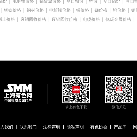
铝价
|
电解铝价格
|
铝合金价格
|
今日铅价
|
锌价
|
今日锡价
|
今日
|
钢铁价格
|
钢材价格
|
电解锰价格
|
锰价格
|
锑价格
|
钨价格
|
钼
稀土价格
|
废铜回收价格
|
废铝回收价格
|
电缆价格
|
低碳金属价格
|
掌上有色下载
微信关注
加入我们
联系我们
法律声明
隐私声明
有色协会
产品库