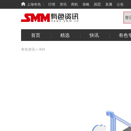
上海有色
行情
资讯
商机
策略
因思
直播
公告
首页
精选
快讯
有色
有色资讯
>
404