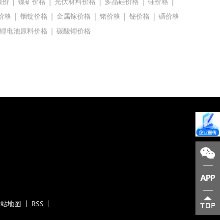
镍价
|
镍矿价格
|
光伏材料价格
|
多晶硅价格
|
硅价格
|
价格
|
铟锭价格
|
金属镓价格
|
锗价格
|
铋价格
|
硒价格
锂电池原料价格
|
碳酸锂价格
网站地图
RSS