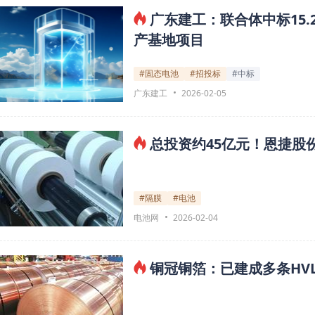
广东建工：联合体中标15.
产基地项目
#固态电池
#招投标
#中标
广东建工
2026-02-05
总投资约45亿元！恩捷股
#隔膜
#电池
电池网
2026-02-04
铜冠铜箔：已建成多条HVL