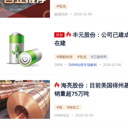
#电池
融通高科
2026-02-09
丰元股份：公司已建成磷
原创
在建
#磷酸铁锂
#电池
#正极材料
SMM
SMM钴锂市场解析
2026-02-06
海亮股份：目前美国得州基
销量超75万吨
#铜
#铜加工
SMM综合
2026-02-05