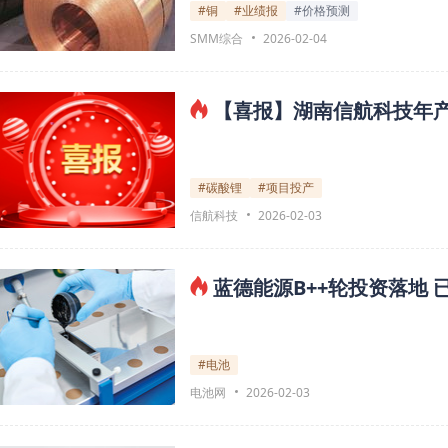
#铜
#业绩报
#价格预测
SMM综合
2026-02-04
【喜报】湖南信航科技年产
#碳酸锂
#项目投产
信航科技
2026-02-03
蓝德能源B++轮投资落地
#电池
电池网
2026-02-03