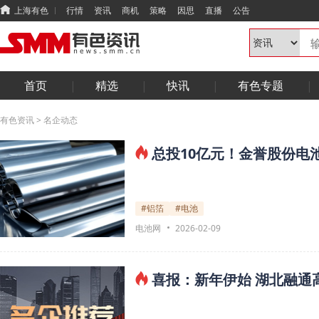
上海有色
行情
资讯
商机
策略
因思
直播
公告
首页
精选
快讯
有色专题
有色资讯
>
名企动态
总投10亿元！金誉股份电
#铝箔
#电池
电池网
2026-02-09
喜报：新年伊始 湖北融通