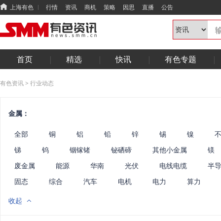
上海有色
行情
资讯
商机
策略
因思
直播
公告
首页
精选
快讯
有色专题
有色资讯
>
行业动态
金属：
全部
铜
铝
铅
锌
锡
镍
锑
钨
铟镓锗
铋硒碲
其他小金属
镁
废金属
能源
华南
光伏
电线电缆
半
固态
综合
汽车
电机
电力
算力
收起