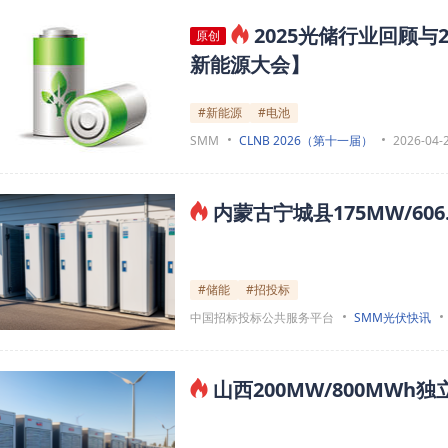
2025光储行业回顾与
原创
新能源大会】
#新能源
#电池
SMM
CLNB 2026（第十一届）
2026-04-
内蒙古宁城县175MW/60
#储能
#招投标
中国招标投标公共服务平台
SMM光伏快讯
山西200MW/800MWh