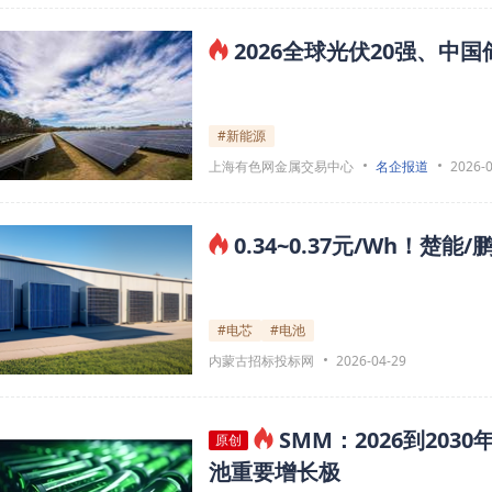
2026全球光伏20强、中
#新能源
上海有色网金属交易中心
名企报道
2026-
0.34~0.37元/Wh！
#电芯
#电池
内蒙古招标投标网
2026-04-29
SMM：2026到20
原创
池重要增长极