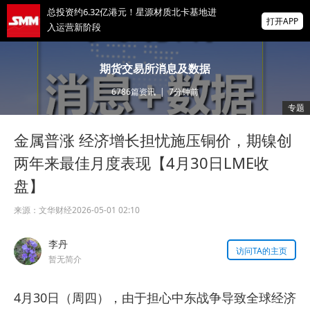
总投资约6.32亿港元！星源材质北卡基地进
打开APP
入运营新阶段
期铜收盘接近持平，盘中跃升至六个月高点
期货交易所消息及数据
【8月6日LME收盘】
6786
篇资讯
|
7分钟前
上半年全球动力电池装车量TOP10：7家中企
专题
强势增长 亿纬锂能增速最高
金属普涨 经济增长担忧施压铜价，期镍创
掌上有色
为有色行业打造的神器
两年来最佳月度表现【4月30日LME收
盘】
来源：
文华财经
2026-05-01 02:10
李丹
访问TA的主页
暂无简介
4月30日（周四），由于担心中东战争导致全球经济