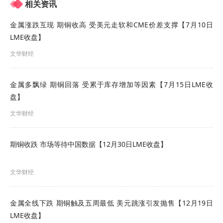
相关资讯
受持续电网投资和废铜供应趋紧的推动，预计今年
中国精炼铜需求将增长2.8%。
金属涨跌互现 期铜收高 受美元走软和CME价差支撑【7月10日
LME收盘】
Lang表示，随着全球交易所库存达到21世纪初以来
文华财经
的最高水平，近期铜价走高主要受基金投资推动。
他说：“我们对铜价的看法是，价格将在年底前回落
金属多飘绿 期铜回落 受累于库存增加等因素【7月15日LME收
盘】
至11,000美元，然后在中长期内回升。”
文华财经
荷兰国际集团（ING）在一份报告中指出，硫磺等
原材料的供应端风险正为铜价提供额外支撑。
期铜收跌 市场等待中国数据【12月30日LME收盘】
LME期镍录得两年来最大月线涨幅
文华财经
LME三个月期镍上涨196美元，或1.02%，收报每吨
金属全线下跌 期铜触及五周最低 美元跳涨引发抛售【12月19日
19,468.0美元。
镍价
本月上涨13.78%，创下自2024
LME收盘】