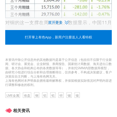
对铜的这一支撑在周二消失。数据显示，中国11月
展开更多
出口增速放缓，而进口则意外萎缩，同时对中国建
打开掌上有色App
，新用户注册送人人看特权
筑业前景的担忧持续存在。海关总署12月10日公布
的数据显示，中国11月出口总值3,123.1亿美元，同
比增长6.7%。中国11月进口总值2,148.7亿美元，同
本资讯中除公开信息外的其他数据均是基于公开信息（包括但不仅限于行业新
闻、研讨会、展览会、企业财报、券商报告、国家统计局数据、海关进出口数
比下降3.9%。
据、各大协会和机构公布的各类数据等等），并依托SMM内部数据库模型，
由研究小组进行综合分析和合理推断得出，仅供参考，不构成决策建议，客户
决策应自主判断，与上海有色网无关。
上海有色网对本声明条款拥有最终解释权，并保留根据实际情况对声明内容进
行调整和修改的权利。
目前的焦点是中国本周稍晚的中央经济工作会议，
投资者寻求更多有关明年关键目标和潜在的经济刺
LME金属
收盘
铜
铝
铅
锌
锡
镍
激措施的线索。
相关资讯