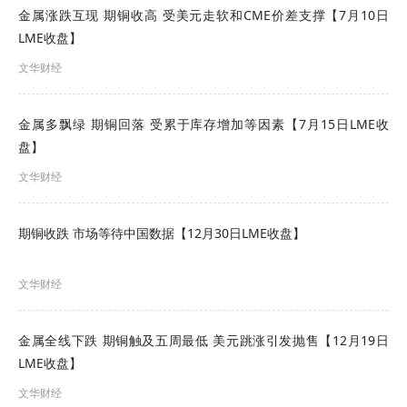
金属涨跌互现 期铜收高 受美元走软和CME价差支撑【7月10日
经纪商Sucden Financial的分析师在一份报告中
LME收盘】
称：“要全面振兴经济增长，需要的不仅仅是刺激措
文华财经
施。”
金属多飘绿 期铜回落 受累于库存增加等因素【7月15日LME收
不过，海关数据显示，中国11月铜进口量创下一年
盘】
来新高，制造业活动扩张和价格下跌推动补货活
文华财经
动。
期铜收跌 市场等待中国数据【12月30日LME收盘】
德国商业银行分析师表示，铜价预计到2025年底将
文华财经
达到9,700美元。铜价自9月30日触及10,158美元的
四个月高位以来下跌9%。
金属全线下跌 期铜触及五周最低 美元跳涨引发抛售【12月19日
LME收盘】
文华财经
美元走强，使得以美元定价的金属对持有其他货币