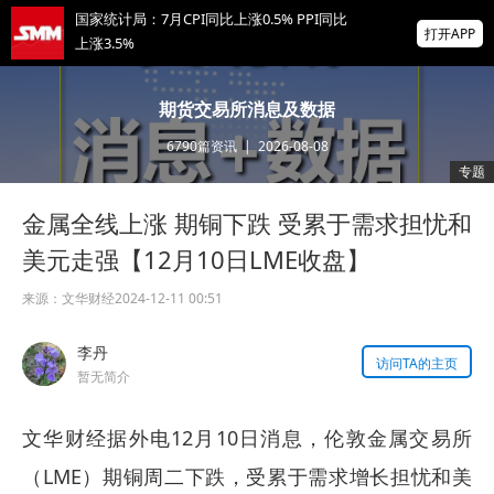
国家统计局：7月CPI同比上涨0.5% PPI同比
打开APP
上涨3.5%
非农爆冷打击加息预期 美元周线两连跌 金属
期货交易所消息及数据
涨跌互现 贵金属周线大反攻【隔夜行情】
6790
篇资讯
|
2026-08-08
2026 SMM锌业大会圆满落幕！大咖云集 共
专题
寻锌行业破局发展新机遇
金属全线上涨 期铜下跌 受累于需求担忧和
掌上有色
为有色行业打造的神器
美元走强【12月10日LME收盘】
来源：
文华财经
2024-12-11 00:51
李丹
访问TA的主页
暂无简介
文华财经据外电12月10日消息，伦敦金属交易所
（LME）期铜周二下跌，受累于需求增长担忧和美