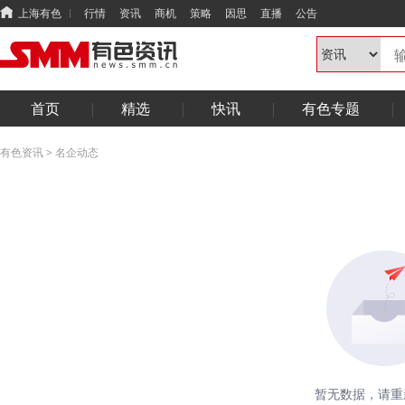
上海有色
行情
资讯
商机
策略
因思
直播
公告
首页
精选
快讯
有色专题
有色资讯
>
名企动态
暂无数据，请重