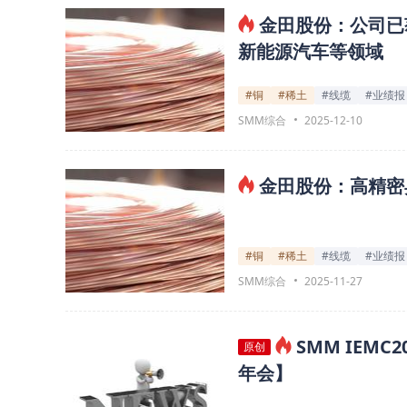
金田股份：公司已
新能源汽车等领域
#铜
#稀土
#线缆
#业绩报
SMM综合
2025-12-10
金田股份：高精密
#铜
#稀土
#线缆
#业绩报
SMM综合
2025-11-27
SMM IEM
原创
年会】