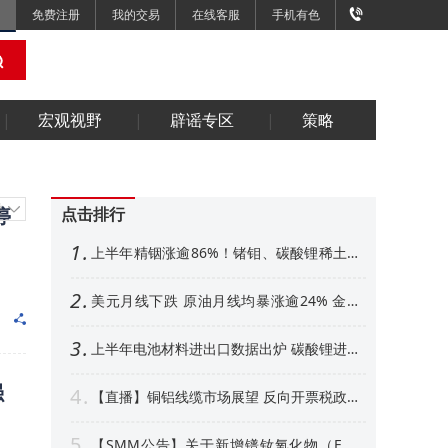
免费注册
我的交易
在线客服
手机有色
宏观视野
辟谣专区
策略
类
停
点击排行
1
上半年精铟涨逾86%！锗钼、碳酸锂稀土紧
随其后 下半年金属市场展望【SMM专题】
2
美元月线下跌 原油月线均暴涨逾24% 金属
外强内弱 铜铝、金月线收阳【隔夜行情】
3
上半年电池材料进出口数据出炉 碳酸锂进口
增超50% 其他环节如何【SMM专题】
强
4
【直播】铜铝线缆市场展望 反向开票税政形
势解析 衍生品风控、AI算力产业机遇解读
5
【SMM公告】关于新增镨钕氧化物（FOB