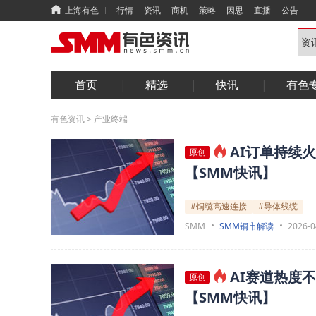
上海有色
行情
资讯
商机
策略
因思
直播
公告
首页
精选
快讯
有色
有色资讯
>
产业终端
AI订单持续
原创
【SMM快讯】
#铜缆高速连接
#导体线缆
SMM
SMM铜市解读
2026-0
AI赛道热度
原创
【SMM快讯】