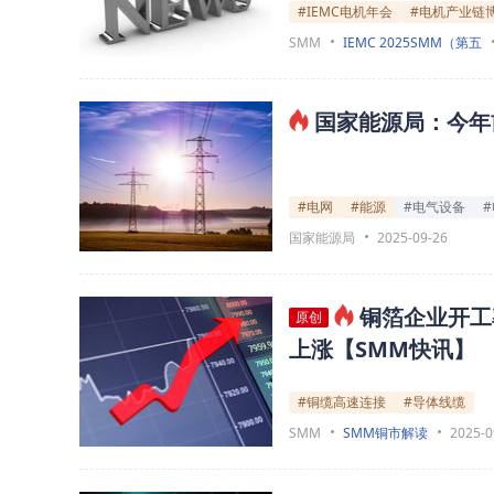
#IEMC电机年会
#电机产业链
SMM
IEMC 2025SMM（第五
国家能源局：今年前
#电网
#能源
#电气设备
国家能源局
2025-09-26
铜箔企业开工
原创
上涨【SMM快讯】
#铜缆高速连接
#导体线缆
SMM
SMM铜市解读
2025-0