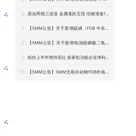
中国）等4个稀土行业价格点公告
6
原油周线三连涨 金属涨跌互现 伦锡涨逾1%
沪银周线上涨逾4% 【隔夜行情】
7
【SMM公告】关于新增硫磺（FOB 中东）
价格点的公告
8
【SMM公告】关于新增电池级磷酸二氢锂
价格点的公告
9
铝价上半年维持高位 多家铝冶炼企业净利预
喜 部分标的股价创新高！【SMM专题】
10
【SMM公告】SMM无取向硅钢FOB价格点
及数据库停更及上新