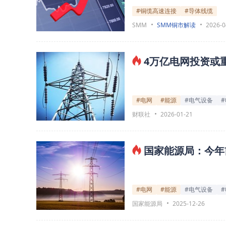
#铜缆高速连接
#导体线缆
SMM
SMM铜市解读
2026-0
4万亿电网投资或
#电网
#能源
#电气设备
财联社
2026-01-21
国家能源局：今年前
#电网
#能源
#电气设备
国家能源局
2025-12-26