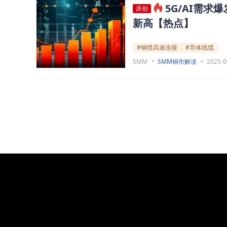
5G/AI需求
原创
新高【热点】
#铜缆高速连接
#导体线缆
SMM
SMM铜市解读
2025-0