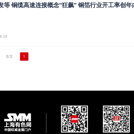
爆发等 铜缆高速连接概念“狂飙” 铜箔行业开工率创年
8-28
首页
1