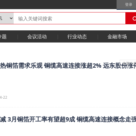
登录
专题
会议活动
行业动态
金融市场
全部分
火热铜箔需求乐观 铜缆高速连接涨超2% 远东股份涨
4-22
不减 3月铜箔开工率有望超9成 铜缆高速连接概念走