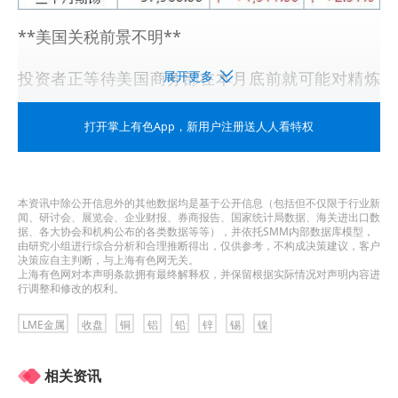
**美国关税前景不明**
投资者正等待美国商务部在本月底前就可能对精炼
展开更多
铜进口征收关税一事提出建议。这一关税预期曾在
打开掌上有色App
，新用户注册送人人看特权
去年推动铜价上涨，但最终并未落地。
Panmure Liberum分析师Tom Price表示，他上周
本资讯中除公开信息外的其他数据均是基于公开信息（包括但不仅限于行业新
在美国接触的投资者正在考虑未来几周买入美国铜
闻、研讨会、展览会、企业财报、券商报告、国家统计局数据、海关进出口数
据、各大协会和机构公布的各类数据等等），并依托SMM内部数据库模型，
业股票。 他称：“因为去年这一策略奏效了，也许今
由研究小组进行综合分析和合理推断得出，仅供参考，不构成决策建议，客户
决策应自主判断，与上海有色网无关。
年也会奏效。”
上海有色网对本声明条款拥有最终解释权，并保留根据实际情况对声明内容进
行调整和修改的权利。
不过他补充称，当前高企的铜价根本无法反映基本
LME金属
收盘
铜
铝
铅
锌
锡
镍
面情况。
相关资讯
新华社报道，美国白宫1日发布公告说，美国总统特