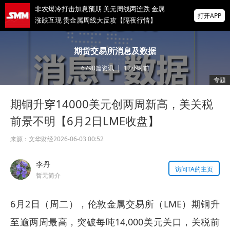
非农爆冷打击加息预期 美元周线两连跌 金属
打开APP
涨跌互现 贵金属周线大反攻【隔夜行情】
2026 SMM锌业大会圆满落幕！大咖云集 共
期货交易所消息及数据
寻锌行业破局发展新机遇
6790
篇资讯
|
12小时前
美国拟投30亿美元扶持关键矿产
专题
期铜升穿14000美元创两周新高，美关税
掌上有色
为有色行业打造的神器
前景不明【6月2日LME收盘】
来源：
文华财经
2026-06-03 00:52
李丹
访问TA的主页
暂无简介
6月2日（周二），伦敦金属交易所（LME）期铜升
至逾两周最高，突破每吨14,000美元关口，关税前