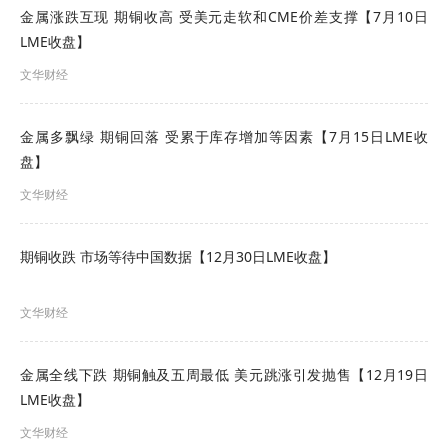
金属涨跌互现 期铜收高 受美元走软和CME价差支撑【7月10日
朗普当天签署文件，依据《1962年贸易扩展法》第
LME收盘】
232条款，暂时调整部分进口钢铝铜产品关税。根据
文华财经
该文件，调整后的关税措施将从8日开始实施，但从
2028年1月1日开始将恢复适用现行关税税率。
金属多飘绿 期铜回落 受累于库存增加等因素【7月15日LME收
盘】
不过该行政命令并未解决精炼铜问题，而这正是导
文华财经
致市场地区间错位的更广泛议题。
期铜收跌 市场等待中国数据【12月30日LME收盘】
COMEX期铜上涨2.1%，较LME期铜的升水扩大，从
而刺激铜运往美国仓库。
文华财经
根据BCA Research分析师的观点，尽管铜价与潜在
金属全线下跌 期铜触及五周最低 美元跳涨引发抛售【12月19日
需求基本面日益脱节，但短期内仍可能获得支撑。
LME收盘】
该机构已将其在大宗商品配置框架中对铜的评级
文华财经