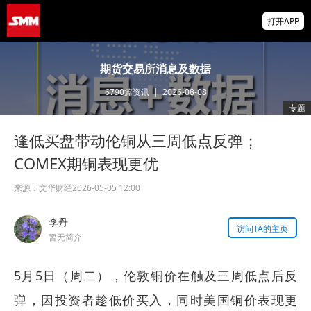
非农爆冷打击加息预期 美元周线两连跌 金属
打开APP
涨跌互现 贵金属周线大反攻【隔夜行情】
2026 SMM锌业大会圆满落幕！大咖云集 共
期货交易所消息及数据
寻锌行业破局发展新机遇
6790
篇资讯
|
2026-08-08
美国拟投30亿美元扶持关键矿产
专题
逢低买盘带动伦铜从三周低点反弹；
COMEX期铜表现更优
来源：
文华财经
2026-05-05 12:00
李丹
访问TA的主页
暂无简介
5月5日（周二），伦敦铜价在触及三周低点后反
弹，因投资者趁低价买入，同时美国铜价表现更