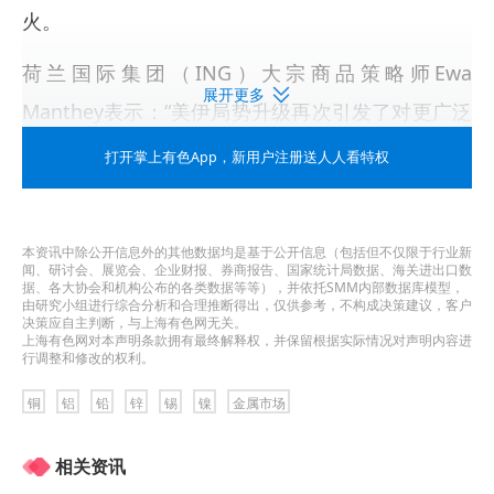
火。
荷兰国际集团（ING）大宗商品策略师Ewa
展开更多
Manthey表示：“美伊局势升级再次引发了对更广泛
宏观层面冲击的担忧——能源价格上涨、金融环境
打开掌上有色App
，新用户注册送人人看特权
收紧以及工业需求疲软。”
她补充道，但许多投资者仍看好铜的长期前景，这
本资讯中除公开信息外的其他数据均是基于公开信息（包括但不仅限于行业新
闻、研讨会、展览会、企业财报、券商报告、国家统计局数据、海关进出口数
促使部分投资者逢低买入。
据、各大协会和机构公布的各类数据等等），并依托SMM内部数据库模型，
由研究小组进行综合分析和合理推断得出，仅供参考，不构成决策建议，客户
决策应自主判断，与上海有色网无关。
美国市场方面，COMEX 7月铜期货上涨2.32%，至
上海有色网对本声明条款拥有最终解释权，并保留根据实际情况对声明内容进
行调整和修改的权利。
每磅5.9820美元，较LME铜价每吨溢价约115美元。
铜
铝
铅
锌
锡
镍
金属市场
Manthey指出，套利正将金属吸引至美国。特朗普
政府预计将于7月决定是否对精炼铜加征关税，此举
相关资讯