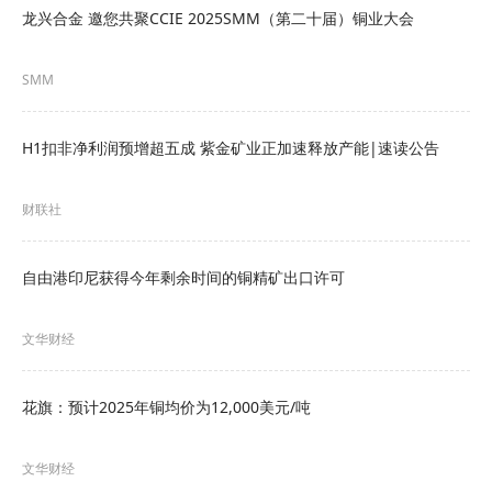
令美国铜价一定程度上免受拖累伦铜的全球避险情
龙兴合金 邀您共聚CCIE 2025SMM（第二十届）铜业大会
绪压制。
SMM
COMEX
铜库存
已接连攀升至纪录高位，周一达到
615,852短吨，在过去八个月里增长了一倍多。
H1扣非净利润预增超五成 紫金矿业正加速释放产能|速读公告
LME三个月期锌上涨0.37%，至每吨3,357美元，似
财联社
乎未受嘉能可（Glencore）旗下哈萨克斯坦最大锌
生产设施Kazzinc工厂爆炸导致两人遇难的消息影
自由港印尼获得今年剩余时间的铜精矿出口许可
响。
文华财经
其他LME金属方面，三个月期铝上涨0.81%，至每
吨3,550.5美元；三个月期镍上涨0.8%，至19,520美
花旗：预计2025年铜均价为12,000美元/吨
元；三个月期铅上涨0.8%，至每吨1,964.50美元；
三个月期锡上涨0.56%，至每吨49,700美元。
文华财经