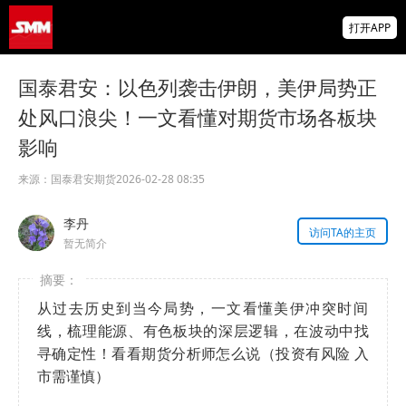
WBN获批RKAB补充配额 镍价下跌【机构评
打开APP
论】
加息担忧升温 谨防锌价高位回落【机构评
国泰君安：以色列袭击伊朗，美伊局势正
论】
处风口浪尖！一文看懂对期货市场各板块
乐观情绪下滑 铅价走势回归基本面【机构评
影响
论】
掌上有色
来源：
国泰君安期货
2026-02-28 08:35
为有色行业打造的神器
李丹
访问TA的主页
暂无简介
从过去历史到当今局势，一文看懂美伊冲突时间
线，梳理能源、有色板块的深层逻辑，在波动中找
寻确定性！看看期货分析师怎么说（投资有风险 入
市需谨慎）