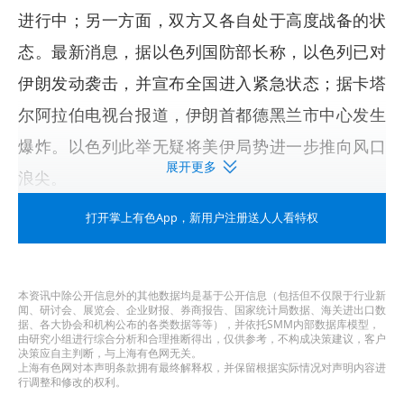
进行中；另一方面，双方又各自处于高度战备的状
态。最新消息，据以色列国防部长称，以色列已对
伊朗发动袭击，并宣布全国进入紧急状态；据卡塔
尔阿拉伯电视台报道，伊朗首都德黑兰市中心发生
爆炸。以色列此举无疑将美伊局势进一步推向风口
展开更多
浪尖。
美伊冲突关键时间线
打开掌上有色App
，新用户注册送人人看特权
从上世纪以来，美伊之间的渊源就持续不断。几十
年间，美伊关系经历了从“战略盟友”，到“关系决
本资讯中除公开信息外的其他数据均是基于公开信息（包括但不仅限于行业新
闻、研讨会、展览会、企业财报、券商报告、国家统计局数据、海关进出口数
裂”，再到“全面冲突”的剧烈演变。
据、各大协会和机构公布的各类数据等等），并依托SMM内部数据库模型，
由研究小组进行综合分析和合理推断得出，仅供参考，不构成决策建议，客户
决策应自主判断，与上海有色网无关。
早期盟友（1941-1978
年）
上海有色网对本声明条款拥有最终解释权，并保留根据实际情况对声明内容进
行调整和修改的权利。