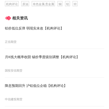
二战后，美国将伊朗视为中东遏制苏联的关键支
机构评论
原油
有色金属.贵金属
铜
铝
锌
点，1953年美国中情局策划政变推翻伊朗民选总理
相关资讯
摩萨台，扶植巴列维国王复辟，此后伊朗成为美国
在中东的核心盟友，双方在军事、经济、核技术等
铝价低位反弹 弱现实未改【机构评论】
领域深度合作。
正信期货
关系决裂（1979-1980
年）
月K线大概率收阴 锡价季度级别调整【机构评论】
1979年伊朗伊斯兰革命爆发，推翻巴列维王朝，建
立政教合一的伊斯兰共和国，公开反美。同年，数
国投安信期货
千名伊朗革命者冲进美国大使馆，扣押52名外交官
和平民人质，引发“伊朗人质危机”，1980年美国与
降息预期回升 沪铝低位企稳【机构评论】
伊朗断交，开启全面制裁。
中信建投期货
冲突加剧（1980-2001
年）