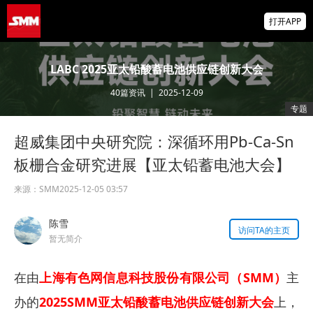
2026年8月股份攀钒硅钼棒公开招标招标公告
打开APP
2026年8月钛业氢氧化铝公开招标招标公告
LABC 2025亚太铅酸蓄电池供应链创新大会
40
篇资讯
|
2025-12-09
2026 SMM锌业大会圆满落幕！大咖云集 共
专题
寻锌行业破局发展新机遇
超威集团中央研究院：深循环用Pb-Ca-Sn
掌上有色
为有色行业打造的神器
板栅合金研究进展【亚太铅蓄电池大会】
来源：
SMM
2025-12-05 03:57
陈雪
访问TA的主页
暂无简介
在由
上海有色网信息科技股份有限公司（SMM）
主
办的
2025SMM亚太铅酸蓄电池供应链创新大会
上，