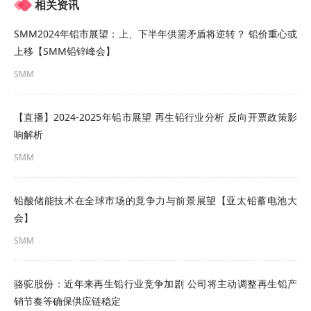
相关资讯
但是其界面效应，以及耐腐蚀能力依然是制约其高
SMM2024年铅市展望：上、下半年供需矛盾将逆转？ 铅价重心或
上移【SMM铅锌峰会】
性能电池发展的瓶颈之一。
SMM
本报告以调整元素比例、掺杂微量元素、优化制造
工艺等角度来改进和提高Pb-Ca-Sn合金的性能，使
【直播】2024-2025年铅市展望 再生铅行业分析 反向开票政策影
其在深循环用电池（如储能电池、动力电池等）上
响解析
SMM
获得比较好的结果。
二、Sn含量对Pb-Ca-Sn合金性能的影响
铅酸储能技术在全球市场的竟争力与前景展望【亚太铅蓄电池大
会】
为了克服界面效应（PCL-1），深循环用电池的板
SMM
栅，重力浇铸板栅或冲网板栅一般都采用高锡低钙
合金，锡含量一般大于1.2%。我们在Sn含量
骆驼股份：近年来再生铅行业竞争加剧 公司将主动调整再生铅产
1%~2%之间研究其理化性能，发现随着Sn含量增
销节奏等确保供应链稳定