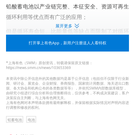
铅酸蓄电池以产业链完整、本征安全、资源可再生
循环利用等优点而有广泛的应用；
展开更多
但是循环寿命短、比能量低等缺点而限制了对循环
寿命和比能量要求高的日益增长的新兴领域的应
打开掌上有色App
，新用户注册送人人看特权
用；
*上海有色（SMM）原创资讯，转载请保留原文链接：
板栅作为铅酸电池的重要部件之一起到活性物质支
https://news.smm.cn/news/103653369
撑和集流作用。提高板栅的耐腐蚀性、强度以及膏
本资讯中除公开信息外的其他数据均是基于公开信息（包括但不仅限于行业新
闻、研讨会、展览会、企业财报、券商报告、国家统计局数据、海关进出口数
栅结合力，是提高电池深循环寿命和比能量的重要
据、各大协会和机构公布的各类数据等等），并依托SMM内部数据库模型，
由研究小组进行综合分析和合理推断得出，仅供参考，不构成决策建议，客户
举措。
决策应自主判断，与上海有色网无关。
上海有色网对本声明条款拥有最终解释权，并保留根据实际情况对声明内容进
行调整和修改的权利。
Pb-Ca-Sn合金以充电过程中失水量低、适合深循环
铅蓄电池
电池
使用并具有绿色环保特性的合金之一，在阀控式密
封铅酸蓄电池中广泛使用；