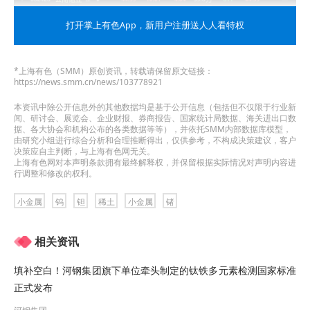
打开掌上有色App
，新用户注册送人人看特权
*上海有色（SMM）原创资讯，转载请保留原文链接：
https://news.smm.cn/news/103778921
本资讯中除公开信息外的其他数据均是基于公开信息（包括但不仅限于行业新
闻、研讨会、展览会、企业财报、券商报告、国家统计局数据、海关进出口数
现货市场
据、各大协会和机构公布的各类数据等等），并依托SMM内部数据库模型，
由研究小组进行综合分析和合理推断得出，仅供参考，不构成决策建议，客户
决策应自主判断，与上海有色网无关。
钨价持续攀升黑钨精矿升破75万元/标吨
上海有色网对本声明条款拥有最终解释权，并保留根据实际情况对声明内容进
行调整和修改的权利。
小金属
钨
钽
稀土
小金属
锗
相关资讯
填补空白！河钢集团旗下单位牵头制定的钛铁多元素检测国家标准
正式发布