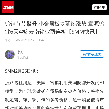
爆冷！美国7月非农就业人数意外减少2.3万
打开APP
前两月就业下修10.3万人
非农爆冷打击加息预期，美股高开，光通信
钨钽节节攀升 小金属板块延续涨势 章源钨
概念股普涨，现货黄金突破4350
业6天4板 云南锗业两连板【SMM快讯】
北京楼市新政：非京籍五环内社保满1年即可
购房 适度提高公积金最高贷款额度
来源：
SMM
2026-02-26 11:42
李丹
访问TA的主页
暂无简介
SMM2月26日讯：
据路透社消息，美国白宫拟利用美国防部开发的AI
模型，为全球关键矿产贸易制定参考价格，将率先
制定锗、镓、锑、钨的参考价格。这一消息使得市
场对相关战略金属的稀缺性与定价权预期进一步提