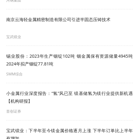
河钢集团
南京云海轻金属精密制造有限公司引进半固态压铸技术
宝武镁业
锡业股份：2023年生产铟锭102吨 铟金属保有资源储量4945吨
2024年拟产铟锭77.81吨
》点击查看SMM金属钨现货价格
SMM综合
》订购查看SMM金属现货历史价格走势
小金属行业深度报告：“氢”风已至 镁基储氢为镁行业提供新机遇
节后归来，受原料供应偏紧、海外钨价走强带动以
【机构研报】
及多家钨企继续上调长单报价的提振，钨价持续走
首创证券
强。2月26日，黑钨精矿（≥65%）价格为
754000~755000元/标吨，其均价的历史新高也刷新
宝武镁业：下半年至今镁金属价格逐月上涨 下半年订单比上半年
有增加