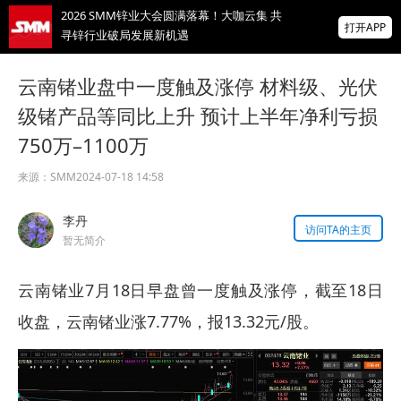
2026 SMM锌业大会圆满落幕！大咖云集 共
打开APP
寻锌行业破局发展新机遇
美国拟投30亿美元扶持关键矿产
云南锗业盘中一度触及涨停 材料级、光伏
级锗产品等同比上升 预计上半年净利亏损
智利7月铜出口额同比增长22.7%
750万–1100万
掌上有色
来源：
SMM
2024-07-18 14:58
为有色行业打造的神器
李丹
访问TA的主页
暂无简介
云南锗业7月18日早盘曾一度触及涨停，截至18日
收盘，云南锗业涨7.77%，报13.32元/股。