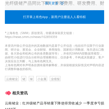
光纤级锗产品同比下降。管理费用、研发费用、财
展开更多
务费用同比上升。信用减值损失同比增加。报告期
打开掌上有色App
，新用户注册送人人看特权
内预计非经常性损益对归属于上市公司股东的净利
润的影响额约为750万元至800万元。
*上海有色（SMM）原创资讯，转载请保留原文链接：
https://news.smm.cn/news/102859359
此前被问及“请问董秘近期锗产品价格又暴涨了，公
本资讯中除公开信息外的其他数据均是基于公开信息（包括但不仅限于行业新
司订单是不是也是暴涨，盈利能力也应该暴涨对
闻、研讨会、展览会、企业财报、券商报告、国家统计局数据、海关进出口数
据、各大协会和机构公布的各类数据等等），并依托SMM内部数据库模型，
吗？”云南锗业7月3日在投资者互动平台表示，
目前
由研究小组进行综合分析和合理推断得出，仅供参考，不构成决策建议，客户
决策应自主判断，与上海有色网无关。
公司材料级锗产品在手订单充盈。产品价格上涨，
上海有色网对本声明条款拥有最终解释权，并保留根据实际情况对声明内容进
行调整和修改的权利。
对公司有积极影响，但产品的实时价格并不等于半
云南锗业
锗
镓
小金属
业绩报
年或是全年实际成交均价，除此之外，还受产品销
量、成本等多重变量因素的影响，敬请投资者注意
相关资讯
投资风险。
云南锗业：红外级锗产品等销量下降使得营收减少 一季度净亏损