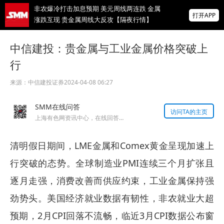
非农爆冷打击加息预期 美元周线两连跌 金属
打开APP
涨跌互现 贵金属周线大反攻【隔夜行情】
2026 SMM锌业大会圆满落幕！大咖云集 共
中信建投：贵金属与工业金属价格突破上
寻锌行业破局发展新机遇
行
美国拟投30亿美元扶持关键矿产
来源：
中信建投证券
2024-04-08 06:27
掌上有色
SMM在线问答
为有色行业打造的神器
访问TA的主页
上海有色网资讯中心，在线回答您的提问！
清明假日期间，LME金属和Comex黄金呈现加速上
行突破的态势。全球制造业PMI连续三个月扩张且
逐月走强，消费改善而供应约束，工业金属保持强
劲势头。美国经济就业数据有韧性，非农就业大超
预期，2月CPI回落不流畅，临近3月CPI数据公布窗