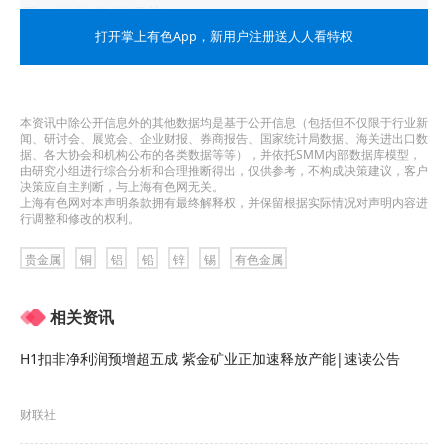
导，价格保持强势
打开掌上有色App
，新用户注册送人人看特权
全球3月制造业PMI为50.6，连续3个月扩张且呈扩
大走势；美国3月ISM制造业PMI上升2.5至50.3，止
本资讯中除公开信息外的其他数据均是基于公开信息（包括但不仅限于行业新
住了连续16个月萎缩的势头；欧元区制造业PMI为
闻、研讨会、展览会、企业财报、券商报告、国家统计局数据、海关进出口数
据、各大协会和机构公布的各类数据等等），并依托SMM内部数据库模型，
46.1，尽管仍在萎缩，但略好于预期。全球制造业
由研究小组进行综合分析和合理推断得出，仅供参考，不构成决策建议，客户
决策应自主判断，与上海有色网无关。
回升一扫工业品消费前景阴霾，原本供应存瓶颈的
上海有色网对本声明条款拥有最终解释权，并保留根据实际情况对声明内容进
行调整和修改的权利。
铜铝供需显得更为紧张。另外，再通胀押注交易注
贵金属
铜
铝
铅
锌
锡
有色金属
入铜铝价格额外的上涨动能，铜铝商品价格破位上
行，为铜铝板块股票打开上行空间，形成商品与股
相关资讯
票良性互动的优良局面。长期看，铜矿新增产量受
H1扣非净利润预增超五成 紫金矿业正加速释放产能|速读公告
制于前期资本开支不足，存量铜矿干扰率居高不
下；铝海外市场新增供应显著低于预期，国内供应
财联社
存“天花板”失去弹性；供应刚性而需求在新经济中稳