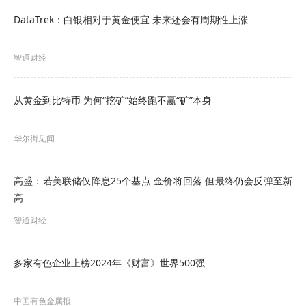
DataTrek：白银相对于黄金便宜 未来还会有周期性上涨
健增长，供需缺口逐渐扩大，价格上行基础牢固。
黄金：再通胀叠加避险，价格再创新高
智通财经
3月美国新增非农就业数据30.3万人，大幅超出市场
从黄金到比特币 为何“挖矿”始终跑不赢“矿”本身
预期，且美联储鲍威尔发言“鹰派”，但原油、铜等大
宗价格上涨及2月美国CPI数据回落不畅，引发市场
华尔街见闻
在3月CPI公布窗口前期押注再通胀交易，十年期美
高盛：若美联储仅降息25个基点 金价将回落 但最终仍会反弹至新
债隐含再通胀率从2月初的2.19%提升至4月初的
高
2.37%，
黄金价格
冲高。另外，以色列战机轰炸伊
智通财经
朗驻叙利亚大使馆，升级中东局势，推升黄金避险
需求，金价连续刷新高点记录。在美元信用弱化背
多家有色企业上榜2024年《财富》世界500强
景下，黄金作为超主权的信用载体，获得对标全球
中国有色金属报
货币超发的溢价，上涨动力仍在。