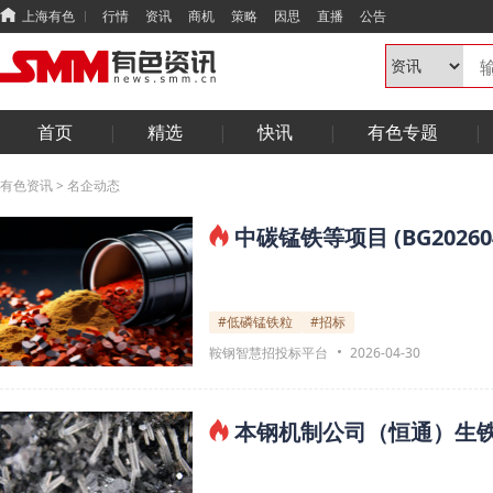
上海有色
行情
资讯
商机
策略
因思
直播
公告
首页
精选
快讯
有色专题
有色资讯
>
名企动态
中碳锰铁等项目 (BG2026
#低磷锰铁粒
#招标
鞍钢智慧招投标平台
2026-04-30
本钢机制公司（恒通）生