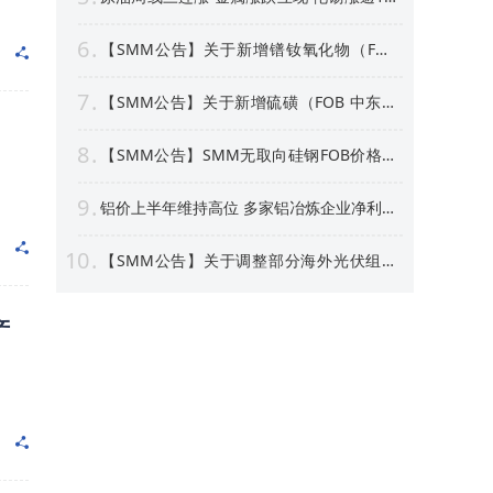
沪银周线上涨逾4% 【隔夜行情】
6
【SMM公告】关于新增镨钕氧化物（FOB
中国）等4个稀土行业价格点公告
7
【SMM公告】关于新增硫磺（FOB 中东）
价格点的公告
8
【SMM公告】SMM无取向硅钢FOB价格点
及数据库停更及上新
9
铝价上半年维持高位 多家铝冶炼企业净利预
喜 部分标的股价创新高！【SMM专题】
10
【SMM公告】关于调整部分海外光伏组件
价格点名称及方法论表述的公告
产