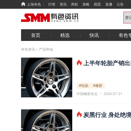
上海有色
行情
资讯
商机
策略
因思
直播
公告
首页
精选
快讯
有色
有色资讯
>
产业终端
上半年轮胎产销出
#轮胎
#橡胶
中国橡胶杂志
2026-07-21
炭黑行业 身处绝境