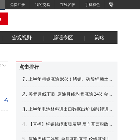
免费注册
我的交易
在线客服
手机有色
宏观视野
辟谣专区
策略
类
点击排行
1
上半年精铟涨逾86%！锗钼、碳酸锂稀土紧
随其后 下半年金属市场展望【SMM专题】
2
美元月线下跌 原油月线均暴涨逾24% 金属
外强内弱 铜铝、金月线收阳【隔夜行情】
3
上半年电池材料进出口数据出炉 碳酸锂进口
增超50% 其他环节如何【SMM专题】
4
【直播】铜铝线缆市场展望 反向开票税政形
势解析 衍生品风控、AI算力产业机遇解读
5
原油周线三连涨 金属涨跌互现 伦锡涨逾1%