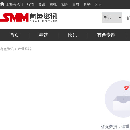
上海有色
行情
资讯
商机
策略
因思
直播
公告
首页
精选
快讯
有色专题
有色资讯
>
产业终端
暂无数据，请重