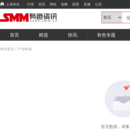
上海有色
行情
资讯
商机
策略
因思
直播
公告
首页
精选
快讯
有色专题
有色资讯
>
产业终端
暂无数据，请重