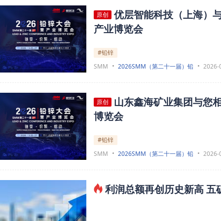
优层智能科技（上海）与
原创
产业博览会
#铅锌
SMM
2026SMM（第二十一届）铅
2026-
山东鑫海矿业集团与您相
原创
博览会
#铅锌
SMM
2026SMM（第二十一届）铅
2026-
利润总额再创历史新高 五