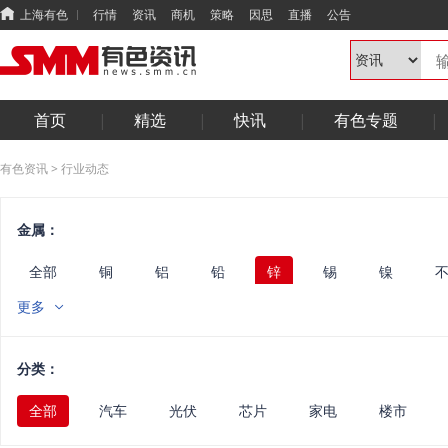
上海有色
行情
资讯
商机
策略
因思
直播
公告
首页
精选
快讯
有色专题
有色资讯
>
行业动态
金属：
全部
铜
铝
铅
锌
锡
镍
锑
钨
铟镓锗
铋硒碲
其他小金属
镁
更多
废金属
能源
华南
光伏
电线电缆
半
固态
综合
汽车
电机
电力
算力
分类：
全部
汽车
光伏
芯片
家电
楼市