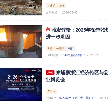
#锌矿
#锌
文华财经
2026-02-05
驰宏锌锗：2025年铅锌冶
进一步巩固
#锌
#铅锌
#锗
SMM综合
SMM解析铅市
2026-02-05
柬埔寨浙江经济特区与您
原创
业博览会
#铅锌
SMM
2026SMM（第二十一届）铅
2026-