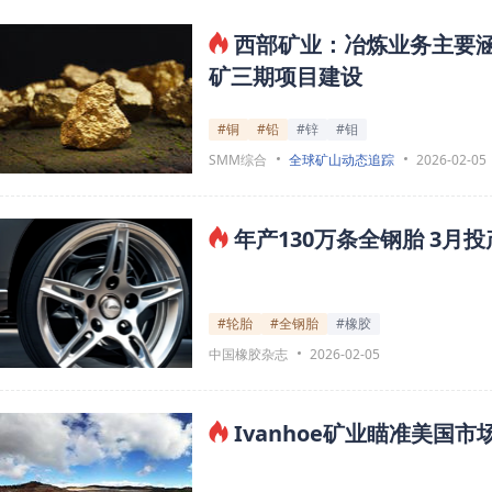
西部矿业：冶炼业务主要涵
矿三期项目建设
#铜
#铅
#锌
#钼
SMM综合
全球矿山动态追踪
2026-02-05
年产130万条全钢胎 3月投
#轮胎
#全钢胎
#橡胶
中国橡胶杂志
2026-02-05
Ivanhoe矿业瞄准美国