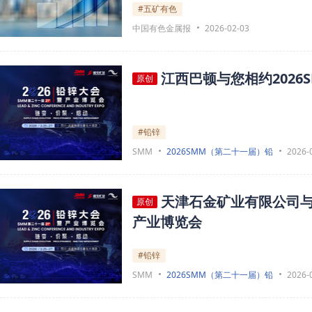
#五矿有色
中国有色金属报
2026-02-03
江西巴顿与您相约202
原创
#铅锌
SMM
2026SMM（第二十一届）铅
2026-
天津石金矿业有限公司与
原创
产业博览会
#铅锌
SMM
2026SMM（第二十一届）铅
2026-