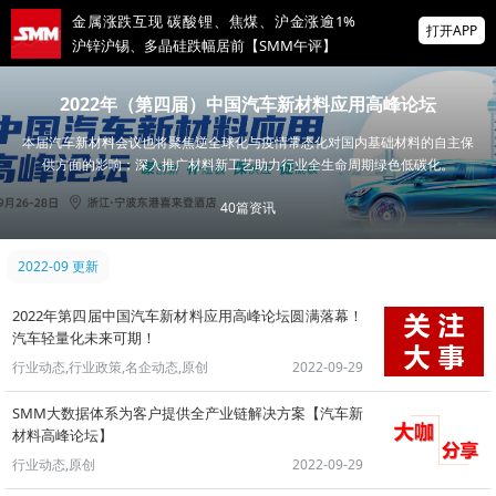
金属涨跌互现 碳酸锂、焦煤、沪金涨逾1%
打开APP
沪锌沪锡、多晶硅跌幅居前【SMM午评】
海绵锆等23项招标公告
2022年（第四届）中国汽车新材料应用高峰论坛
本届汽车新材料会议也将聚焦逆全球化与疫情常态化对国内基础材料的自主保
【汽车会】安安新材料 邀您共聚 SMM
供方面的影响；深入推广材料新工艺助力行业全⽣命周期绿色低碳化。
ASCC2026（第八届）汽车供应链大会
40
篇资讯
掌上有色
为有色行业打造的神器
2022-09 更新
2022年第四届中国汽车新材料应用高峰论坛圆满落幕！
汽车轻量化未来可期！
行业动态,行业政策,名企动态,原创
2022-09-29
SMM大数据体系为客户提供全产业链解决方案【汽车新
材料高峰论坛】
行业动态,原创
2022-09-29