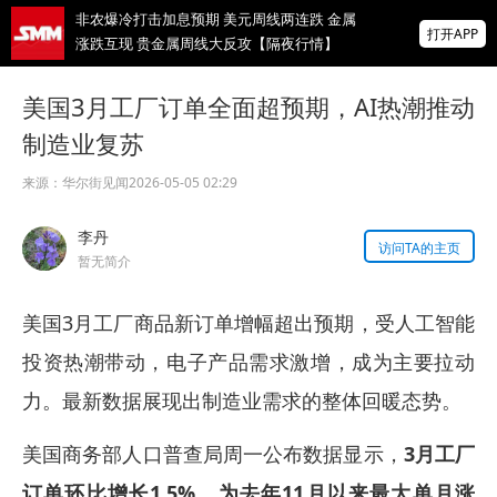
非农爆冷打击加息预期 美元周线两连跌 金属
打开APP
涨跌互现 贵金属周线大反攻【隔夜行情】
2026 SMM锌业大会圆满落幕！大咖云集 共
美国3月工厂订单全面超预期，AI热潮推动
寻锌行业破局发展新机遇
制造业复苏
美国拟投30亿美元扶持关键矿产
来源：
华尔街见闻
2026-05-05 02:29
掌上有色
李丹
为有色行业打造的神器
访问TA的主页
暂无简介
美国3月工厂商品新订单增幅超出预期，受人工智能
投资热潮带动，电子产品需求激增，成为主要拉动
力。最新数据展现出制造业需求的整体回暖态势。
美国商务部人口普查局周一公布数据显示，
3月工厂
订单环比增长1.5%，为去年11月以来最大单月涨