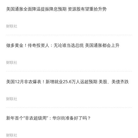
耐用品订单方面，3月终值环比增长0.8%，与预期
美国通胀全面降温提振降息预期 资源股有望重拾升势
及前值均保持一致，为初值数据的正式确认，显示
财联社
无需修正。剔除运输类后的耐用品订单终值录得
0.9%，今值、预期与前值三者吻合，反映核心耐用
做多黄金！传奇投资人：无论谁当选总统 美国通胀都会上升
品需求保持平稳。
财联社
市场最为关注的“核心资本支出”代理指标——扣除
飞机的非国防资本耐用品订单终值，环比增长
美国12月非农爆表！新增就业25.6万人远超预期 美股、美债齐跌
3.4%，小幅超出预期的3.3%，前值亦为3.3%。
该
指标通常被视为企业设备投资意愿的风向标，此番
财联社
走强意味着企业资本开支动能正在改善。
新年首个“非农超级周”：华尔街准备好了吗？
非耐用品订单则上涨2.1%，达到2022年10月以来的
最高水平。
财联社