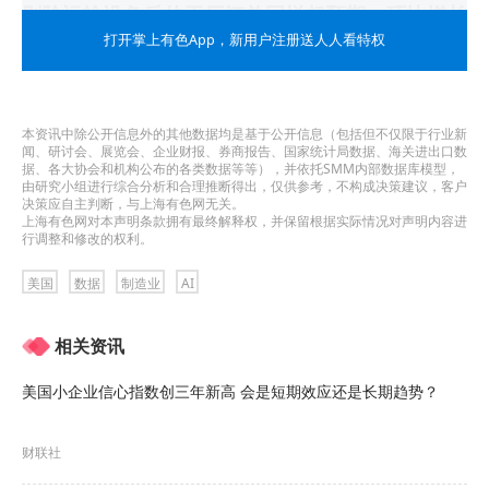
剔除运输设备后的工厂订单同样超预期，环比增长
打开掌上有色App
，新用户注册送人人看特权
1.6%，高于预期的1.3%及前值的1.2%，
表明订单
回暖并非仅由运输类带动，基础制造业需求也在同
步扩张。
本资讯中除公开信息外的其他数据均是基于公开信息（包括但不仅限于行业新
闻、研讨会、展览会、企业财报、券商报告、国家统计局数据、海关进出口数
据、各大协会和机构公布的各类数据等等），并依托SMM内部数据库模型，
由研究小组进行综合分析和合理推断得出，仅供参考，不构成决策建议，客户
决策应自主判断，与上海有色网无关。
上海有色网对本声明条款拥有最终解释权，并保留根据实际情况对声明内容进
行调整和修改的权利。
美国
数据
制造业
AI
相关资讯
美国小企业信心指数创三年新高 会是短期效应还是长期趋势？
财联社