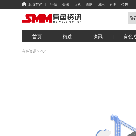
上海有色
行情
资讯
商机
策略
因思
直播
公告
首页
精选
快讯
有色
有色资讯
>
404