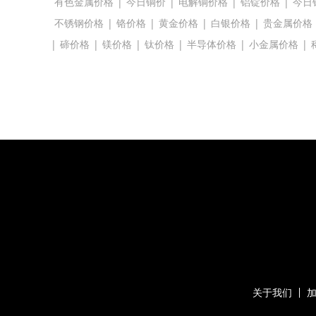
有色金属价格
|
今日铜价
|
电解铜价格
|
铝锭价格
|
今日
不锈钢价格
|
铬价格
|
黄金价格
|
白银价格
|
贵金属价格
|
碲价格
|
镁价格
|
钛价格
|
半导体价格
|
小金属价格
|
关于我们