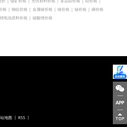
镍价
|
镍矿价格
|
光伏材料价格
|
多晶硅价格
|
硅价格
|
价格
|
铟锭价格
|
金属镓价格
|
锗价格
|
铋价格
|
硒价格
锂电池原料价格
|
碳酸锂价格
网站地图
RSS