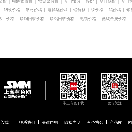
铝价
|
电解铝价格
|
铝合金价格
|
今日铅价
|
锌价
|
今日锡价
|
今日
|
钢铁价格
|
钢材价格
|
电解锰价格
|
锰价格
|
锑价格
|
钨价格
|
钼
稀土价格
|
废铜回收价格
|
废铝回收价格
|
电缆价格
|
低碳金属价格
|
掌上有色下载
微信关注
加入我们
联系我们
法律声明
隐私声明
有色协会
产品库