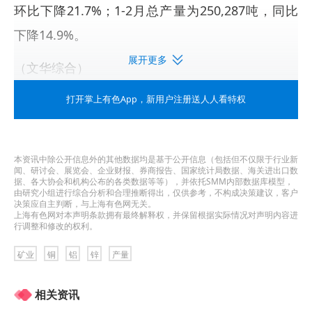
环比下降21.7%；1-2月总产量为250,287吨，同比
下降14.9%。
展开更多
（文华综合）
打开掌上有色App
，新用户注册送人人看特权
作为全球最大的铜消费国，中国产业链面临三大挑
战：上游资源对外依存度攀升、中游加工环节产能
过剩、下游需求受高铜价抑制。为助力行业应对变
本资讯中除公开信息外的其他数据均是基于公开信息（包括但不仅限于行业新
闻、研讨会、展览会、企业财报、券商报告、国家统计局数据、海关进出口数
局，上海有色网携手铜产业链企业联合编制
《2026
据、各大协会和机构公布的各类数据等等），并依托SMM内部数据库模型，
由研究小组进行综合分析和合理推断得出，仅供参考，不构成决策建议，客户
中国铜产业链分布图》中英双语版
，点击此链接即
决策应自主判断，与上海有色网无关。
上海有色网对本声明条款拥有最终解释权，并保留根据实际情况对声明内容进
可免费领取铜产业链分布图：
行调整和修改的权利。
https://s.wcd.im/v/470opZ19l/
。
矿业
铜
铝
锌
产量
SMM联合制作联系人
相关资讯