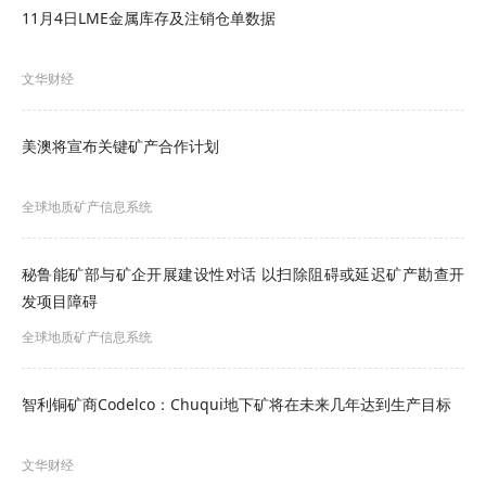
刘明康
11月4日LME金属库存及注销仓单数据
156 5309 0867
文华财经
liumingkang@smm.cn
美澳将宣布关键矿产合作计划
全球地质矿产信息系统
秘鲁能矿部与矿企开展建设性对话 以扫除阻碍或延迟矿产勘查开
发项目障碍
全球地质矿产信息系统
智利铜矿商Codelco：Chuqui地下矿将在未来几年达到生产目标
文华财经