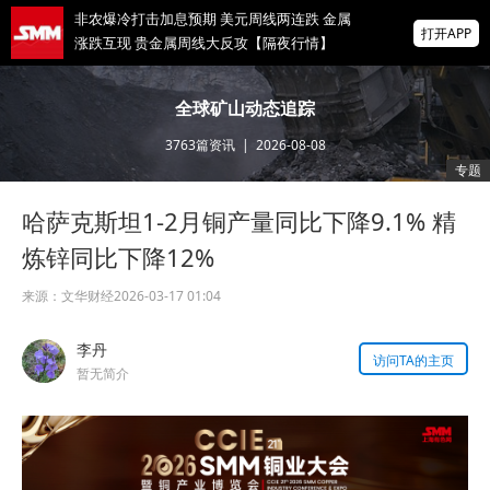
非农爆冷打击加息预期 美元周线两连跌 金属
打开APP
涨跌互现 贵金属周线大反攻【隔夜行情】
2026 SMM锌业大会圆满落幕！大咖云集 共
全球矿山动态追踪
寻锌行业破局发展新机遇
3763
篇资讯
|
2026-08-08
美国拟投30亿美元扶持关键矿产
专题
哈萨克斯坦1-2月铜产量同比下降9.1% 精
掌上有色
为有色行业打造的神器
炼锌同比下降12%
来源：
文华财经
2026-03-17 01:04
李丹
访问TA的主页
暂无简介