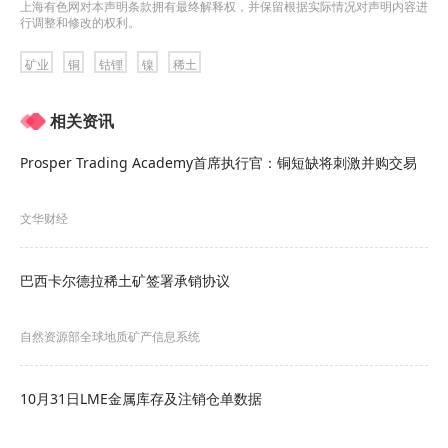
上海有色网对本声明条款拥有最终解释权，并保留根据实际情况对声明内容进
行调整和修改的权利。
矿业
铜
钴锂
镍
稀土
相关资讯
Prosper Trading Academy首席执行官：铜短缺将刺激并购交易
文华财经
巴西卡尔德拉稀土矿签署承销协议
自然资源部全球地质矿产信息系统
10月31日LME金属库存及注销仓单数据