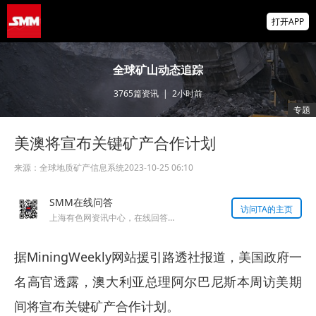
2026年8月股份攀钒硅钼棒公开招标招标公告
打开APP
2026年8月钛业氢氧化铝公开招标招标公告
全球矿山动态追踪
3765
篇资讯
|
2小时前
2026 SMM锌业大会圆满落幕！大咖云集 共
专题
寻锌行业破局发展新机遇
美澳将宣布关键矿产合作计划
掌上有色
为有色行业打造的神器
来源：
全球地质矿产信息系统
2023-10-25 06:10
SMM在线问答
访问TA的主页
上海有色网资讯中心，在线回答您的提问！
据MiningWeekly网站援引路透社报道，美国政府一
名高官透露，澳大利亚总理阿尔巴尼斯本周访美期
间将宣布关键矿产合作计划。